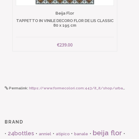
Beija Flor
TAPPETTO IN VINILE DECORO FLOR DE LIS CLASSIC
80 x 195 cm
€239.00
Permalink:
https://www.formecolori.com:443/it_it/shop/urban_bottles/urban_bottle_1000_ml/24bottles_urban_bottle_sweet_crime_1000_ml/3832
BRAND
beija flor
24bottles
•
•
•
•
•
•
anniel
atipico
banale