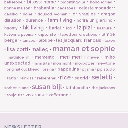
bitossi home
•
•
•
•
bellerose
bloomingville
bohonomad
brabantia
•
•
•
celeste mogador
•
bonne maison
cacatoes
dr vranjies
•
•
•
•
dragon
dansko
done
douuod woman
ferm living
durance
diffusion
•
•
•
fiorira un giardino
•
izipizi
hk living
ilariai
haomy
•
•
•
•
•
•
ixxi
kashura
lampe
•
•
•
katerina psoma
kriptonite
labeltour creations
berger
les jacquard francais
•
•
lebube
•
•
lanapo
lexon
maman et sophie
lisa corti
maileg
•
•
•
meri meri
miho
•
•
memento
•
•
•
mathilde m
mewe
unexpected
•
•
•
•
mimi lula
moismont
mojipower
newtone
pappelina
•
•
•
•
•
original duckhead
orsina
pijama
pip studio
seletti
rice
secrid
•
rada
•
•
•
•
•
•
rainkiss
reisenthel
susan bijl
•
•
tataborello
•
sorbet island
the jacksons
vivaraise
zafferano
•
•
•
•
toujours
NEWSLETTER