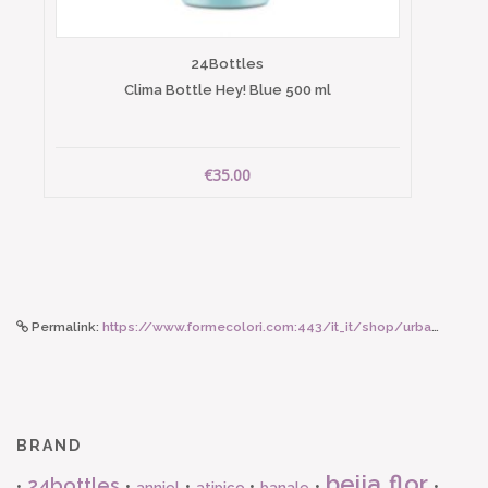
24Bottles
Clima Bottle Hey! Blue 500 ml
€35.00
Permalink:
https://www.formecolori.com:443/it_it/shop/urban_bottles/urban_bottle_500_ml/24bottles_urban_bottle_noir_500_ml/4238
BRAND
beija flor
24bottles
•
•
•
•
•
•
anniel
atipico
banale