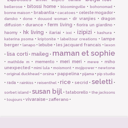
bitossi home
•
•
•
•
bellerose
bloomingville
bohonomad
brabantia
•
•
•
celeste mogador
•
bonne maison
cacatoes
dr vranjies
•
•
•
•
dragon
dansko
done
douuod woman
ferm living
durance
diffusion
•
•
•
fiorira un giardino
•
izipizi
hk living
ilariai
haomy
•
•
•
•
•
•
ixxi
kashura
lampe
•
•
•
katerina psoma
kriptonite
labeltour creations
berger
les jacquard francais
•
•
lebube
•
•
lanapo
lexon
maman et sophie
lisa corti
maileg
•
•
•
meri meri
miho
•
•
memento
•
•
•
mathilde m
mewe
unexpected
•
•
•
•
mimi lula
moismont
mojipower
newtone
pappelina
•
•
•
•
•
original duckhead
orsina
pijama
pip studio
seletti
rice
secrid
•
rada
•
•
•
•
•
•
rainkiss
reisenthel
susan bijl
•
•
tataborello
•
sorbet island
the jacksons
vivaraise
zafferano
•
•
•
•
toujours