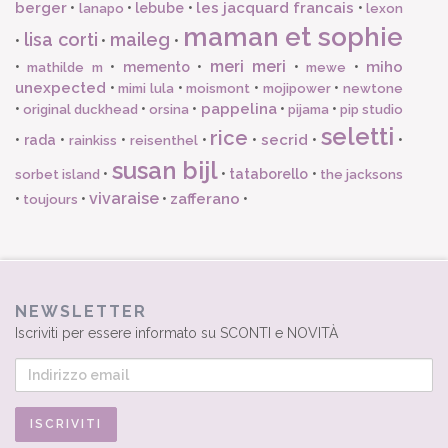
berger
les jacquard francais
•
•
lebube
•
•
lanapo
lexon
maman et sophie
lisa corti
maileg
•
•
•
meri meri
miho
•
•
memento
•
•
•
mathilde m
mewe
unexpected
•
•
•
•
mimi lula
moismont
mojipower
newtone
pappelina
•
•
•
•
•
original duckhead
orsina
pijama
pip studio
seletti
rice
secrid
•
rada
•
•
•
•
•
•
rainkiss
reisenthel
susan bijl
•
•
tataborello
•
sorbet island
the jacksons
vivaraise
zafferano
•
•
•
•
toujours
NEWSLETTER
Iscriviti per essere informato su SCONTI e NOVITÀ