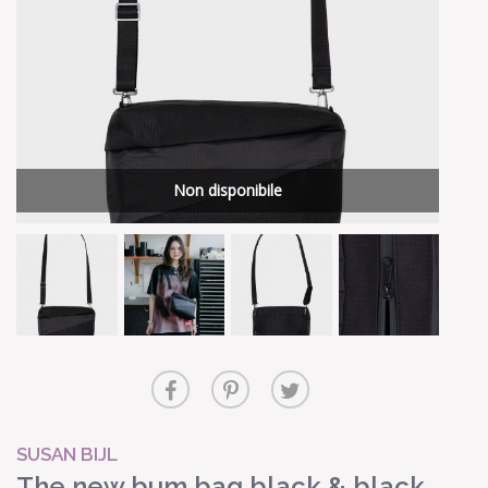
Non disponibile
SUSAN BIJL
The new bum bag black & black