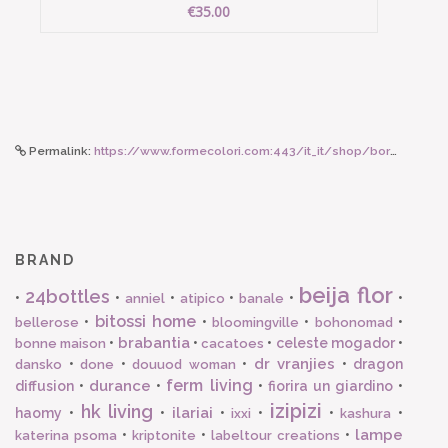
€35.00
Permalink:
https://www.formecolori.com:443/it_it/shop/borse_e_zaini/borse/susan_bijl_the_new_bum_bag_black_black_medium/6033
BRAND
beija flor
24bottles
•
•
•
•
•
•
anniel
atipico
banale
bitossi home
•
•
•
•
bellerose
bloomingville
bohonomad
brabantia
•
•
•
celeste mogador
•
bonne maison
cacatoes
dr vranjies
•
•
•
•
dragon
dansko
done
douuod woman
ferm living
durance
diffusion
•
•
•
fiorira un giardino
•
izipizi
hk living
ilariai
haomy
•
•
•
•
•
•
ixxi
kashura
lampe
•
•
•
katerina psoma
kriptonite
labeltour creations