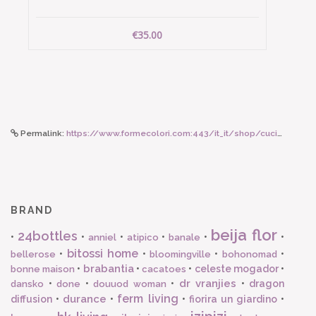
€35.00
Permalink:
https://www.formecolori.com:443/it_it/shop/cucina/bicchieri_e_calici_in_vetro/memento_memento_bicchiere_in_vetro_soffiato_choco/2383
BRAND
beija flor
24bottles
•
•
•
•
•
•
anniel
atipico
banale
bitossi home
•
•
•
•
bellerose
bloomingville
bohonomad
brabantia
•
•
•
celeste mogador
•
bonne maison
cacatoes
dr vranjies
•
•
•
•
dragon
dansko
done
douuod woman
ferm living
durance
diffusion
•
•
•
fiorira un giardino
•