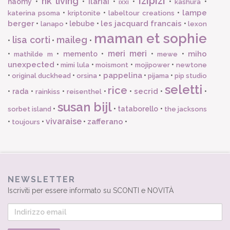
izipizi
hk living
ilariai
haomy
•
•
•
•
•
•
ixxi
kashura
lampe
•
•
•
katerina psoma
kriptonite
labeltour creations
berger
les jacquard francais
•
•
lebube
•
•
lanapo
lexon
maman et sophie
lisa corti
maileg
•
•
•
meri meri
miho
•
•
memento
•
•
•
mathilde m
mewe
unexpected
•
•
•
•
mimi lula
moismont
mojipower
newtone
pappelina
•
•
•
•
•
original duckhead
orsina
pijama
pip studio
seletti
rice
secrid
•
rada
•
•
•
•
•
•
rainkiss
reisenthel
susan bijl
•
•
tataborello
•
sorbet island
the jacksons
vivaraise
zafferano
•
•
•
•
toujours
NEWSLETTER
Iscriviti per essere informato su SCONTI e NOVITÀ