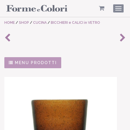
Togg
navig
HOME
/
SHOP
/
CUCINA
/
BICCHIERI e CALICI in VETRO
MENU PRODOTTI