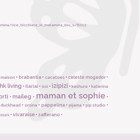
lamina/rice_bicchiere_in_melamina_blu_s/6013
brabantia
•
•
•
celeste mogador
•
 maison
cacatoes
izipizi
hk living
ilariai
•
•
•
•
•
ixxi
kashura
katerina
maman et sophie
orti
maileg
•
•
•
pappelina
•
•
•
•
•
l duckhead
orsina
pijama
pip studio
vivaraise
zafferano
•
•
•
jours