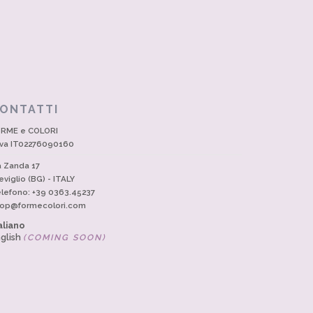
ONTATTI
RME e COLORI
Iva IT02276090160
a Zanda 17
eviglio (BG) - ITALY
lefono: +39 0363.45237
op@formecolori.com
aliano
glish
(COMING SOON)