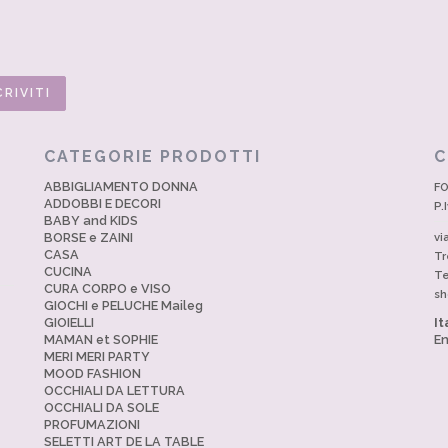
CATEGORIE PRODOTTI
C
ABBIGLIAMENTO DONNA
FO
ADDOBBI E DECORI
P.
BABY and KIDS
BORSE e ZAINI
vi
CASA
Tr
CUCINA
Te
CURA CORPO e VISO
sh
GIOCHI e PELUCHE Maileg
GIOIELLI
It
MAMAN et SOPHIE
En
MERI MERI PARTY
MOOD FASHION
OCCHIALI DA LETTURA
OCCHIALI DA SOLE
PROFUMAZIONI
SELETTI ART DE LA TABLE