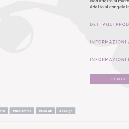
Non adatto al micr
Adatto al congelat
DETTAGLI PRO
INFORMAZIONI
INFORMAZIONI 
CONTAT
ere
#melamina
#rice dk
#design