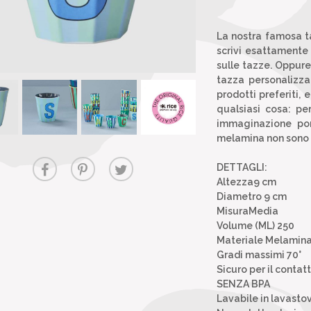
La nostra famosa t
scrivi esattamente 
sulle tazze. Oppure 
tazza personalizza
prodotti preferiti,
qualsiasi cosa: pe
immaginazione pone
melamina non sono a
DETTAGLI:
Altezza9 cm
Diametro 9 cm
MisuraMedia
Volume (ML) 250
Materiale Melamin
Gradi massimi 70°
Sicuro per il contat
SENZA BPA
Lavabile in lavastov