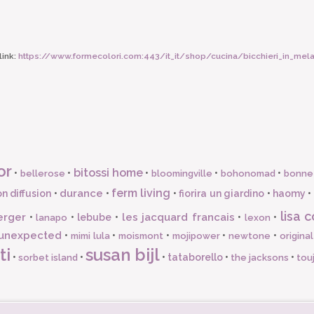
ink:
https://www.formecolori.com:443/it_it/shop/cucina/bicchieri_in_me
or
bitossi home
•
•
•
•
•
bellerose
bloomingville
bohonomad
bonne
ferm living
durance
n diffusion
•
•
•
fiorira un giardino
•
haomy
•
lisa c
erger
les jacquard francais
•
•
lebube
•
•
•
lanapo
lexon
unexpected
•
•
•
•
•
mimi lula
moismont
mojipower
newtone
origina
ti
susan bijl
•
•
•
tataborello
•
•
sorbet island
the jacksons
tou