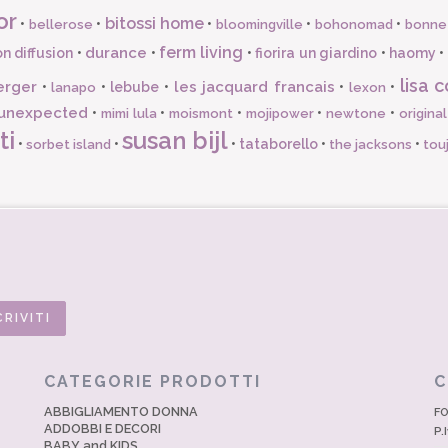
or
bitossi home
•
•
•
•
•
bellerose
bloomingville
bohonomad
bonne
ferm living
durance
n diffusion
•
•
•
fiorira un giardino
•
haomy
•
lisa c
erger
les jacquard francais
•
•
lebube
•
•
•
lanapo
lexon
unexpected
•
•
•
•
•
mimi lula
moismont
mojipower
newtone
origina
ti
susan bijl
•
•
•
tataborello
•
•
sorbet island
the jacksons
tou
CATEGORIE PRODOTTI
C
ABBIGLIAMENTO DONNA
FO
ADDOBBI E DECORI
P.
BABY and KIDS