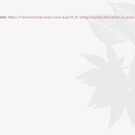
ink:
https://www.formecolori.com:443/it_it/shop/cucina/bicchieri_in_porcel