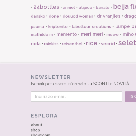
beija fl
24bottles
•
•
•
•
•
anniel
atipico
banale
dr vranjies
•
•
•
•
drago
dansko
done
douuod woman
lampe b
•
•
•
psoma
kriptonite
labeltour creations
meri meri
miho 
•
memento
•
•
•
mathilde m
mewe
selet
rice
secrid
rada
•
•
•
•
•
rainkiss
reisenthel
NEWSLETTER
Iscriviti per essere informato su SCONTI e NOVITÀ
ESPLORA
about
shop
showroom