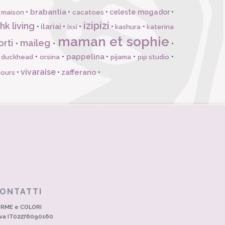
brabantia
•
•
•
celeste mogador
•
 maison
cacatoes
izipizi
hk living
ilariai
•
•
•
•
•
ixxi
kashura
katerina
maman et sophie
orti
maileg
•
•
•
pappelina
•
•
•
•
•
l duckhead
orsina
pijama
pip studio
vivaraise
zafferano
•
•
•
jours
ONTATTI
RME e COLORI
Iva IT02276090160