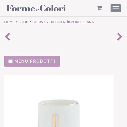
Togg
navig
HOME
/
SHOP
/
CUCINA
/
BICCHIERI in PORCELLANA
MENU PRODOTTI