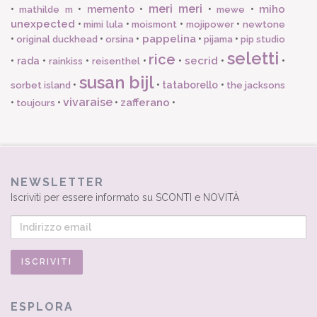
meri meri
miho
•
•
memento
•
•
•
mathilde m
mewe
unexpected
•
•
•
•
mimi lula
moismont
mojipower
newtone
pappelina
•
•
•
•
•
original duckhead
orsina
pijama
pip studio
seletti
rice
secrid
•
rada
•
•
•
•
•
•
rainkiss
reisenthel
susan bijl
•
•
tataborello
•
sorbet island
the jacksons
vivaraise
zafferano
•
•
•
•
toujours
NEWSLETTER
Iscriviti per essere informato su SCONTI e NOVITÀ
ESPLORA