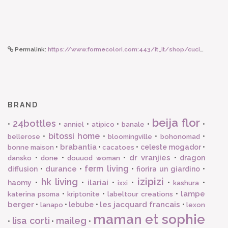
Permalink:
https://www.formecolori.com:443/it_it/shop/cucina/bicchieri_in_porcellana/bitossi_home_bicchiere_in_porcellana_lettera_l/4287
BRAND
beija flor
24bottles
•
•
•
•
•
•
anniel
atipico
banale
bitossi home
•
•
•
•
bellerose
bloomingville
bohonomad
brabantia
•
•
•
celeste mogador
•
bonne maison
cacatoes
dr vranjies
•
•
•
•
dragon
dansko
done
douuod woman
ferm living
durance
diffusion
•
•
•
fiorira un giardino
•
izipizi
hk living
ilariai
haomy
•
•
•
•
•
•
ixxi
kashura
lampe
•
•
•
katerina psoma
kriptonite
labeltour creations
berger
les jacquard francais
•
•
lebube
•
•
lanapo
lexon
maman et sophie
lisa corti
maileg
•
•
•