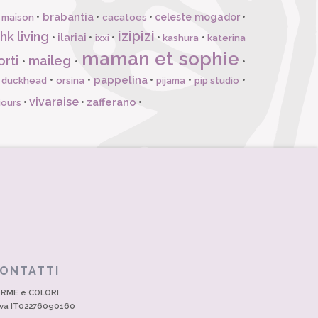
brabantia
•
•
•
celeste mogador
•
 maison
cacatoes
izipizi
hk living
ilariai
•
•
•
•
•
ixxi
kashura
katerina
maman et sophie
orti
maileg
•
•
•
pappelina
•
•
•
•
•
l duckhead
orsina
pijama
pip studio
vivaraise
zafferano
•
•
•
jours
ONTATTI
RME e COLORI
Iva IT02276090160