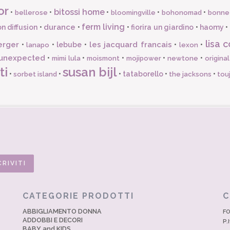
or
bitossi home
•
•
•
•
•
bellerose
bloomingville
bohonomad
bonne
ferm living
durance
n diffusion
•
•
•
fiorira un giardino
•
haomy
•
lisa c
erger
les jacquard francais
•
•
lebube
•
•
•
lanapo
lexon
unexpected
•
•
•
•
•
mimi lula
moismont
mojipower
newtone
origina
ti
susan bijl
•
•
•
tataborello
•
•
sorbet island
the jacksons
tou
CATEGORIE PRODOTTI
C
ABBIGLIAMENTO DONNA
FO
ADDOBBI E DECORI
P.
BABY and KIDS