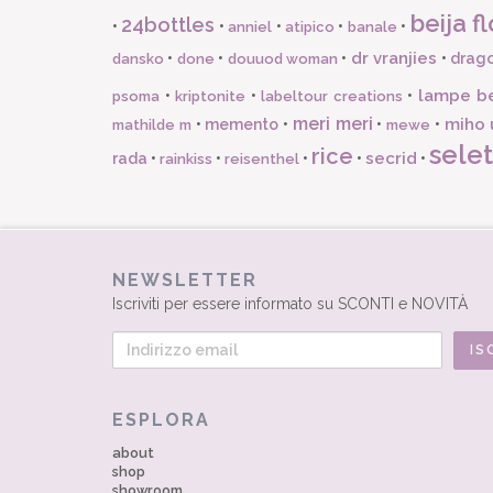
beija fl
24bottles
•
•
•
•
•
anniel
atipico
banale
dr vranjies
•
•
•
•
drago
dansko
done
douuod woman
lampe b
•
•
•
psoma
kriptonite
labeltour creations
meri meri
miho 
•
memento
•
•
•
mathilde m
mewe
selet
rice
secrid
rada
•
•
•
•
•
rainkiss
reisenthel
NEWSLETTER
Iscriviti per essere informato su SCONTI e NOVITÀ
ESPLORA
about
shop
showroom