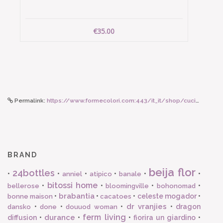
€35.00
Permalink:
https://www.formecolori.com:443/it_it/shop/cucina/piatti_in_porcellana/bitossi_home_vaschetta_rettangolare_lettera_s/4589
BRAND
beija flor
24bottles
•
•
•
•
•
•
anniel
atipico
banale
bitossi home
•
•
•
•
bellerose
bloomingville
bohonomad
brabantia
•
•
•
celeste mogador
•
bonne maison
cacatoes
dr vranjies
•
•
•
•
dragon
dansko
done
douuod woman
ferm living
durance
diffusion
•
•
•
fiorira un giardino
•