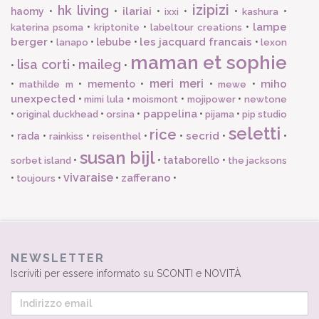
izipizi
hk living
ilariai
haomy
•
•
•
•
•
•
ixxi
kashura
lampe
•
•
•
katerina psoma
kriptonite
labeltour creations
berger
les jacquard francais
•
•
lebube
•
•
lanapo
lexon
maman et sophie
lisa corti
maileg
•
•
•
meri meri
miho
•
•
memento
•
•
•
mathilde m
mewe
unexpected
•
•
•
•
mimi lula
moismont
mojipower
newtone
pappelina
•
•
•
•
•
original duckhead
orsina
pijama
pip studio
seletti
rice
secrid
•
rada
•
•
•
•
•
•
rainkiss
reisenthel
susan bijl
•
•
tataborello
•
sorbet island
the jacksons
vivaraise
zafferano
•
•
•
•
toujours
NEWSLETTER
Iscriviti per essere informato su SCONTI e NOVITÀ