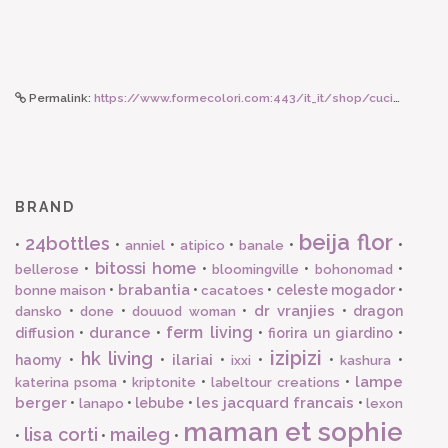
Permalink:
https://www.formecolori.com:443/it_it/shop/cucina/tazze_e_tazzine/ilaria_i_tazza_in_porcellana_lettera_f_nera/3409
BRAND
beija flor
24bottles
•
•
•
•
•
•
anniel
atipico
banale
bitossi home
•
•
•
•
bellerose
bloomingville
bohonomad
brabantia
•
•
•
celeste mogador
•
bonne maison
cacatoes
dr vranjies
•
•
•
•
dragon
dansko
done
douuod woman
ferm living
durance
diffusion
•
•
•
fiorira un giardino
•
izipizi
hk living
ilariai
haomy
•
•
•
•
•
•
ixxi
kashura
lampe
•
•
•
katerina psoma
kriptonite
labeltour creations
berger
les jacquard francais
•
•
lebube
•
•
lanapo
lexon
maman et sophie
lisa corti
maileg
•
•
•