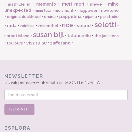
meri meri
miho
•
•
memento
•
•
•
mathilde m
mewe
unexpected
•
•
•
•
mimi lula
moismont
mojipower
newtone
pappelina
•
•
•
•
•
original duckhead
orsina
pijama
pip studio
seletti
rice
secrid
•
rada
•
•
•
•
•
•
rainkiss
reisenthel
susan bijl
•
•
tataborello
•
sorbet island
the jacksons
vivaraise
zafferano
•
•
•
•
toujours
NEWSLETTER
Iscriviti per essere informato su SCONTI e NOVITÀ
ESPLORA