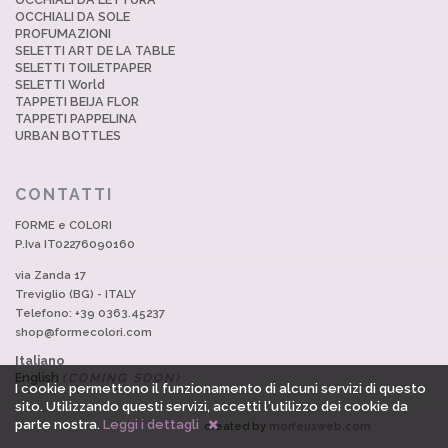
OCCHIALI DA SOLE
PROFUMAZIONI
SELETTI ART DE LA TABLE
SELETTI TOILETPAPER
SELETTI World
TAPPETI BEIJA FLOR
TAPPETI PAPPELINA
URBAN BOTTLES
CONTATTI
FORME e COLORI
P.Iva IT02276090160
via Zanda 17
Treviglio (BG) - ITALY
Telefono: +39 0363.45237
shop@formecolori.com
Italiano
English
(COMING SOON)
I cookie permettono il funzionamento di alcuni servizi di questo
sito. Utilizzando questi servizi, accetti l'utilizzo dei cookie da
parte nostra.
Leggi i dettagli
created by
morfeusweb.com