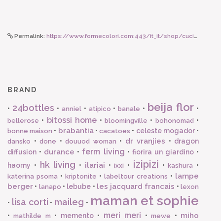
Permalink:
https://www.formecolori.com:443/it_it/shop/cucina/tessili/les_jacquard_francais_le_jacquard_francais_grembiule_90_x_96_cm/1128
BRAND
beija flor
24bottles
•
•
•
•
•
•
anniel
atipico
banale
bitossi home
•
•
•
•
bellerose
bloomingville
bohonomad
brabantia
•
•
•
celeste mogador
•
bonne maison
cacatoes
dr vranjies
•
•
•
•
dragon
dansko
done
douuod woman
ferm living
durance
diffusion
•
•
•
fiorira un giardino
•
izipizi
hk living
ilariai
haomy
•
•
•
•
•
•
ixxi
kashura
lampe
•
•
•
katerina psoma
kriptonite
labeltour creations
berger
les jacquard francais
•
•
lebube
•
•
lanapo
lexon
maman et sophie
lisa corti
maileg
•
•
•
meri meri
miho
•
•
memento
•
•
•
mathilde m
mewe