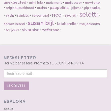
unexpected
•
•
•
•
mimi lula
moismont
mojipower
newtone
pappelina
•
•
•
•
•
original duckhead
orsina
pijama
pip studio
seletti
rice
secrid
•
rada
•
•
•
•
•
•
rainkiss
reisenthel
susan bijl
•
•
tataborello
•
sorbet island
the jacksons
vivaraise
zafferano
•
•
•
•
toujours
NEWSLETTER
Iscriviti per essere informato su SCONTI e NOVITÀ
ESPLORA
about