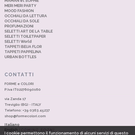
MAMAN et SOPHIE
MERI MERI PARTY
MOOD FASHION
OCCHIALI DA LETTURA
OCCHIALI DA SOLE
PROFUMAZIONI
SELETTI ART DE LA TABLE
SELETTI TOILETPAPER
SELETTI World
TAPPETI BEIJA FLOR
TAPPETI PAPPELINA
URBAN BOTTLES
CONTATTI
FORME e COLORI
P.Iva IT02276090160
via Zanda 17
Treviglio (BG) - ITALY
Telefono: +39 0363.45237
shop@formecolori.com
Italiano
English
(COMING SOON)
I cookie permettono il funzionamento di alcuni servizi di questo