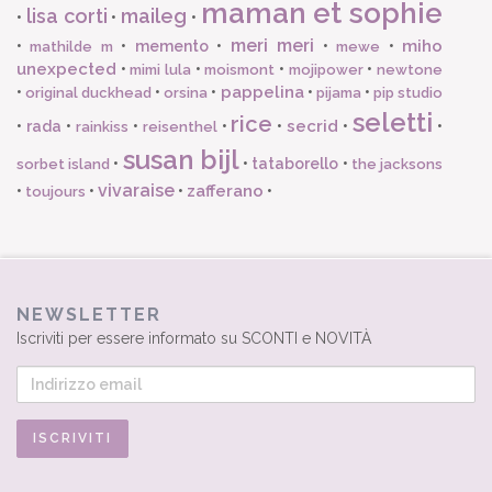
maman et sophie
lisa corti
maileg
•
•
•
meri meri
miho
•
•
memento
•
•
•
mathilde m
mewe
unexpected
•
•
•
•
mimi lula
moismont
mojipower
newtone
pappelina
•
•
•
•
•
original duckhead
orsina
pijama
pip studio
seletti
rice
secrid
•
rada
•
•
•
•
•
•
rainkiss
reisenthel
susan bijl
•
•
tataborello
•
sorbet island
the jacksons
vivaraise
zafferano
•
•
•
•
toujours
NEWSLETTER
Iscriviti per essere informato su SCONTI e NOVITÀ