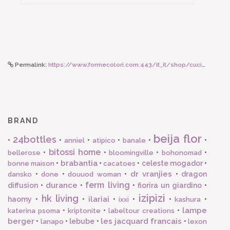
Permalink:
https://www.formecolori.com:443/it_it/shop/cucina/tessili/les_jacquard_francais_tovaglietta_americana_54_x_38_cm/1129
BRAND
beija flor
24bottles
•
•
•
•
•
•
anniel
atipico
banale
bitossi home
•
•
•
•
bellerose
bloomingville
bohonomad
brabantia
•
•
•
celeste mogador
•
bonne maison
cacatoes
dr vranjies
•
•
•
•
dragon
dansko
done
douuod woman
ferm living
durance
diffusion
•
•
•
fiorira un giardino
•
izipizi
hk living
ilariai
haomy
•
•
•
•
•
•
ixxi
kashura
lampe
•
•
•
katerina psoma
kriptonite
labeltour creations
berger
les jacquard francais
•
•
lebube
•
•
lanapo
lexon