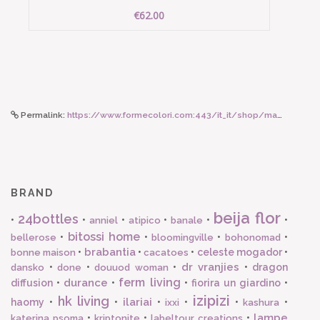
€62.00
Permalink:
https://www.formecolori.com:443/it_it/shop/maman_et_sophie/orecchini_a_cerchio/maman_et_sophie_orecchino_a_cerchio_grande_turchese_e_rosso/4993
BRAND
beija flor
24bottles
•
•
•
•
•
•
anniel
atipico
banale
bitossi home
•
•
•
•
bellerose
bloomingville
bohonomad
brabantia
•
•
•
celeste mogador
•
bonne maison
cacatoes
dr vranjies
•
•
•
•
dragon
dansko
done
douuod woman
ferm living
durance
diffusion
•
•
•
fiorira un giardino
•
izipizi
hk living
ilariai
haomy
•
•
•
•
•
•
ixxi
kashura
lampe
•
•
•
katerina psoma
kriptonite
labeltour creations