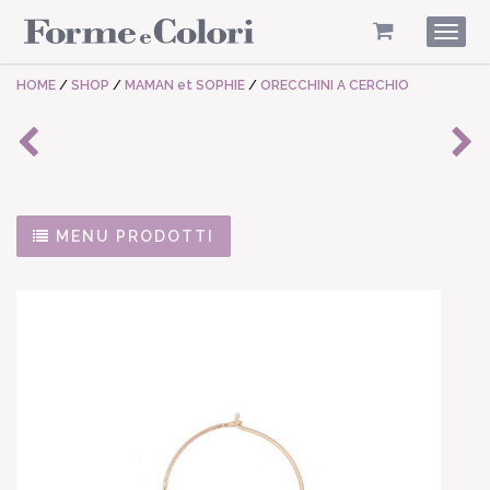
Togg
navig
HOME
/
SHOP
/
MAMAN et SOPHIE
/
ORECCHINI A CERCHIO
MENU PRODOTTI