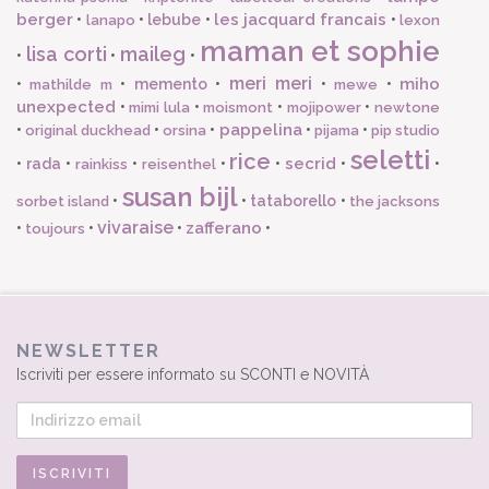
berger
les jacquard francais
•
•
lebube
•
•
lanapo
lexon
maman et sophie
lisa corti
maileg
•
•
•
meri meri
miho
•
•
memento
•
•
•
mathilde m
mewe
unexpected
•
•
•
•
mimi lula
moismont
mojipower
newtone
pappelina
•
•
•
•
•
original duckhead
orsina
pijama
pip studio
seletti
rice
secrid
•
rada
•
•
•
•
•
•
rainkiss
reisenthel
susan bijl
•
•
tataborello
•
sorbet island
the jacksons
vivaraise
zafferano
•
•
•
•
toujours
NEWSLETTER
Iscriviti per essere informato su SCONTI e NOVITÀ