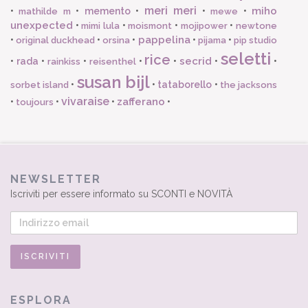
meri meri
miho
•
•
memento
•
•
•
mathilde m
mewe
unexpected
•
•
•
•
mimi lula
moismont
mojipower
newtone
pappelina
•
•
•
•
•
original duckhead
orsina
pijama
pip studio
seletti
rice
secrid
•
rada
•
•
•
•
•
•
rainkiss
reisenthel
susan bijl
•
•
tataborello
•
sorbet island
the jacksons
vivaraise
zafferano
•
•
•
•
toujours
NEWSLETTER
Iscriviti per essere informato su SCONTI e NOVITÀ
ESPLORA