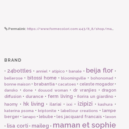
Permalink:
https://www.formecolori.com:443/it_it/shop/maman_et_sophie/orecchino_a_lobo_con_lettera/maman_et_sophie_orecchino_a_lobo_lettera_a/1930
BRAND
beija flor
24bottles
•
•
•
•
•
•
anniel
atipico
banale
bitossi home
•
•
•
•
bellerose
bloomingville
bohonomad
brabantia
•
•
•
celeste mogador
•
bonne maison
cacatoes
dr vranjies
•
•
•
•
dragon
dansko
done
douuod woman
ferm living
durance
diffusion
•
•
•
fiorira un giardino
•
izipizi
hk living
ilariai
haomy
•
•
•
•
•
•
ixxi
kashura
lampe
•
•
•
katerina psoma
kriptonite
labeltour creations
berger
les jacquard francais
•
•
lebube
•
•
lanapo
lexon
maman et sophie
lisa corti
maileg
•
•
•