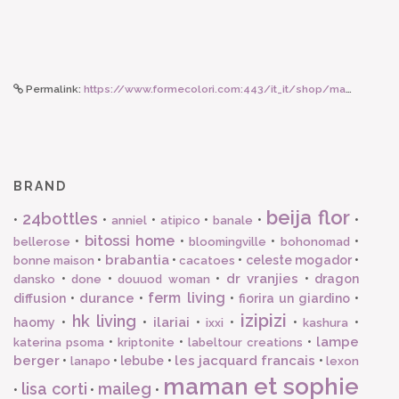
Permalink:
https://www.formecolori.com:443/it_it/shop/maman_et_sophie/orecchino_a_lobo_con_lettera/maman_et_sophie_orecchino_a_lobo_lettera_b/2089
BRAND
beija flor
24bottles
•
•
•
•
•
•
anniel
atipico
banale
bitossi home
•
•
•
•
bellerose
bloomingville
bohonomad
brabantia
•
•
•
celeste mogador
•
bonne maison
cacatoes
dr vranjies
•
•
•
•
dragon
dansko
done
douuod woman
ferm living
durance
diffusion
•
•
•
fiorira un giardino
•
izipizi
hk living
ilariai
haomy
•
•
•
•
•
•
ixxi
kashura
lampe
•
•
•
katerina psoma
kriptonite
labeltour creations
berger
les jacquard francais
•
•
lebube
•
•
lanapo
lexon
maman et sophie
lisa corti
maileg
•
•
•