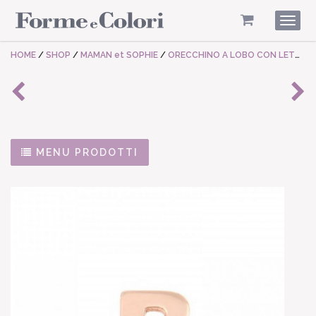
Togg
navig
HOME
/
SHOP
/
MAMAN et SOPHIE
/
ORECCHINO A LOBO CON LETTERA
MENU PRODOTTI