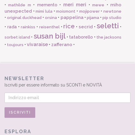
meri meri
miho
•
•
memento
•
•
•
mathilde m
mewe
unexpected
•
•
•
•
mimi lula
moismont
mojipower
newtone
pappelina
•
•
•
•
•
original duckhead
orsina
pijama
pip studio
seletti
rice
secrid
•
rada
•
•
•
•
•
•
rainkiss
reisenthel
susan bijl
•
•
tataborello
•
sorbet island
the jacksons
vivaraise
zafferano
•
•
•
•
toujours
NEWSLETTER
Iscriviti per essere informato su SCONTI e NOVITÀ
ESPLORA