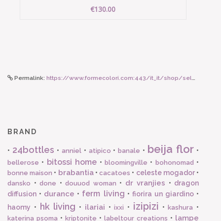
€130.00
Permalink:
https://www.formecolori.com:443/it_it/shop/seletti_toiletpaper/cuscini/seletti_cuscino_serpenti_50_x_50_cm/5494
BRAND
beija flor
24bottles
•
•
•
•
•
•
anniel
atipico
banale
bitossi home
•
•
•
•
bellerose
bloomingville
bohonomad
brabantia
•
•
•
celeste mogador
•
bonne maison
cacatoes
dr vranjies
•
•
•
•
dragon
dansko
done
douuod woman
ferm living
durance
diffusion
•
•
•
fiorira un giardino
•
izipizi
hk living
ilariai
haomy
•
•
•
•
•
•
ixxi
kashura
lampe
•
•
•
katerina psoma
kriptonite
labeltour creations