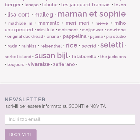
berger
les jacquard francais
•
•
lebube
•
•
lanapo
lexon
maman et sophie
lisa corti
maileg
•
•
•
meri meri
miho
•
•
memento
•
•
•
mathilde m
mewe
unexpected
•
•
•
•
mimi lula
moismont
mojipower
newtone
pappelina
•
•
•
•
•
original duckhead
orsina
pijama
pip studio
seletti
rice
secrid
•
rada
•
•
•
•
•
•
rainkiss
reisenthel
susan bijl
•
•
tataborello
•
sorbet island
the jacksons
vivaraise
zafferano
•
•
•
•
toujours
NEWSLETTER
Iscriviti per essere informato su SCONTI e NOVITÀ