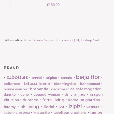
€130.00
Permalink:
https://www.formecolori.com:443/it_it/shop/seletti_toiletpaper/cuscini/seletti_cuscino_shit_50_x_50_cm/5495
BRAND
beija flor
24bottles
•
•
•
•
•
•
anniel
atipico
banale
bitossi home
•
•
•
•
bellerose
bloomingville
bohonomad
brabantia
•
•
•
celeste mogador
•
bonne maison
cacatoes
dr vranjies
•
•
•
•
dragon
dansko
done
douuod woman
ferm living
durance
diffusion
•
•
•
fiorira un giardino
•
izipizi
hk living
ilariai
haomy
•
•
•
•
•
•
ixxi
kashura
lampe
•
•
•
katerina psoma
kriptonite
labeltour creations