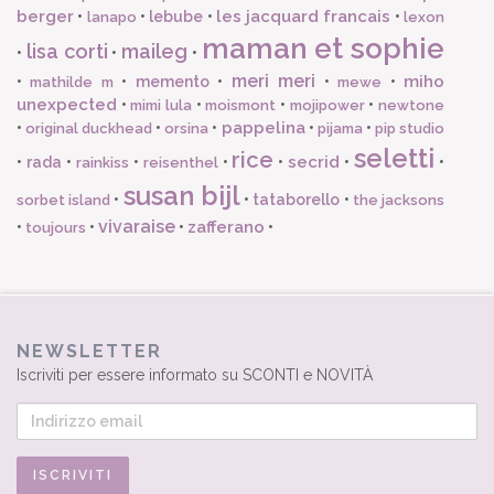
berger
les jacquard francais
•
•
lebube
•
•
lanapo
lexon
maman et sophie
lisa corti
maileg
•
•
•
meri meri
miho
•
•
memento
•
•
•
mathilde m
mewe
unexpected
•
•
•
•
mimi lula
moismont
mojipower
newtone
pappelina
•
•
•
•
•
original duckhead
orsina
pijama
pip studio
seletti
rice
secrid
•
rada
•
•
•
•
•
•
rainkiss
reisenthel
susan bijl
•
•
tataborello
•
sorbet island
the jacksons
vivaraise
zafferano
•
•
•
•
toujours
NEWSLETTER
Iscriviti per essere informato su SCONTI e NOVITÀ