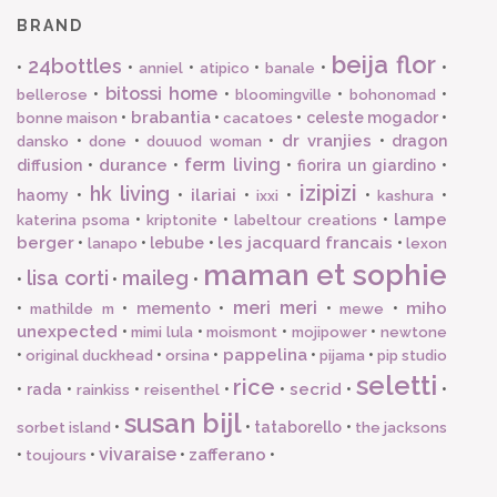
BRAND
beija flor
24bottles
•
•
•
•
•
•
anniel
atipico
banale
bitossi home
•
•
•
•
bellerose
bloomingville
bohonomad
brabantia
•
•
•
celeste mogador
•
bonne maison
cacatoes
dr vranjies
•
•
•
•
dragon
dansko
done
douuod woman
ferm living
durance
diffusion
•
•
•
fiorira un giardino
•
izipizi
hk living
ilariai
haomy
•
•
•
•
•
•
ixxi
kashura
lampe
•
•
•
katerina psoma
kriptonite
labeltour creations
berger
les jacquard francais
•
•
lebube
•
•
lanapo
lexon
maman et sophie
lisa corti
maileg
•
•
•
meri meri
miho
•
•
memento
•
•
•
mathilde m
mewe
unexpected
•
•
•
•
mimi lula
moismont
mojipower
newtone
pappelina
•
•
•
•
•
original duckhead
orsina
pijama
pip studio
seletti
rice
secrid
•
rada
•
•
•
•
•
•
rainkiss
reisenthel
susan bijl
•
•
tataborello
•
sorbet island
the jacksons
vivaraise
zafferano
•
•
•
•
toujours