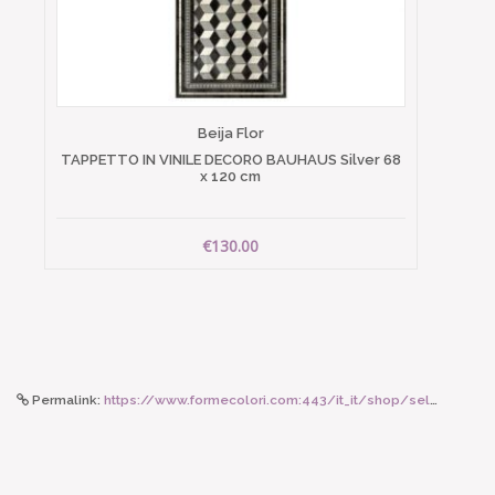
Beija Flor
TAPPETTO IN VINILE DECORO BAUHAUS Silver 68
x 120 cm
€130.00
Permalink:
https://www.formecolori.com:443/it_it/shop/seletti_world/lighting/seletti_lampada_in_resina_jobby_gatto_nero/4879