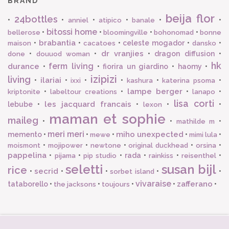
BRAND
beija flor
24bottles
•
•
•
•
•
•
anniel
atipico
banale
bitossi home
•
•
•
•
bellerose
bloomingville
bohonomad
bonne
brabantia
•
•
•
celeste mogador
•
•
maison
cacatoes
dansko
dr vranjies
•
•
•
dragon diffusion
•
done
douuod woman
hk
ferm living
durance
•
•
fiorira un giardino
•
haomy
•
izipizi
living
ilariai
•
•
•
•
•
•
ixxi
kashura
katerina psoma
lampe berger
•
•
•
•
kriptonite
labeltour creations
lanapo
lisa corti
les jacquard francais
lebube
•
•
•
•
lexon
maman et sophie
maileg
•
•
•
mathilde m
meri meri
miho unexpected
memento
•
•
•
•
•
mewe
mimi lula
•
•
•
•
•
moismont
mojipower
newtone
original duckhead
orsina
pappelina
•
•
•
rada
•
•
•
pijama
pip studio
rainkiss
reisenthel
seletti
susan bijl
rice
secrid
•
•
•
•
•
sorbet island
vivaraise
zafferano
tataborello
•
•
•
•
•
the jacksons
toujours