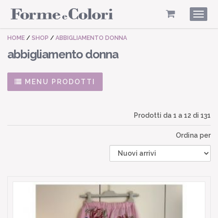
Togg
navig
HOME
/
SHOP
/
ABBIGLIAMENTO DONNA
abbigliamento donna
MENU PRODOTTI
Prodotti da
1
a
12
di 131
Ordina per