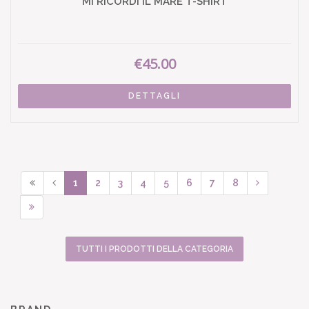
MI RICORDI IL MARE T-SHIRT
€45.00
DETTAGLI
1
2
3
4
5
6
7
8
TUTTI I PRODOTTI DELLA CATEGORIA