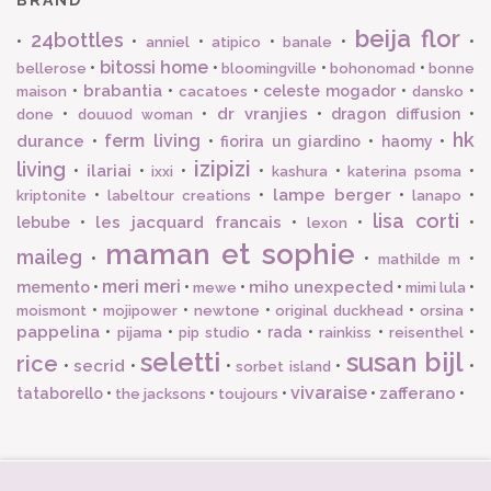
BRAND
beija flor
24bottles
•
•
•
•
•
•
anniel
atipico
banale
bitossi home
•
•
•
•
bellerose
bloomingville
bohonomad
bonne
brabantia
•
•
•
celeste mogador
•
•
maison
cacatoes
dansko
dr vranjies
•
•
•
dragon diffusion
•
done
douuod woman
hk
ferm living
durance
•
•
fiorira un giardino
•
haomy
•
izipizi
living
ilariai
•
•
•
•
•
•
ixxi
kashura
katerina psoma
lampe berger
•
•
•
•
kriptonite
labeltour creations
lanapo
lisa corti
les jacquard francais
lebube
•
•
•
•
lexon
maman et sophie
maileg
•
•
•
mathilde m
meri meri
miho unexpected
memento
•
•
•
•
•
mewe
mimi lula
•
•
•
•
•
moismont
mojipower
newtone
original duckhead
orsina
pappelina
•
•
•
rada
•
•
•
pijama
pip studio
rainkiss
reisenthel
seletti
susan bijl
rice
secrid
•
•
•
•
•
sorbet island
vivaraise
zafferano
tataborello
•
•
•
•
•
the jacksons
toujours