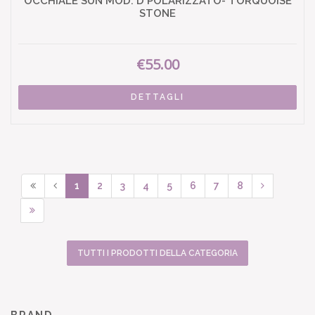
OCCHIALE SUN MOD. D POLARIZZATO- TORQUOISE
STONE
€55.00
DETTAGLI
1
2
3
4
5
6
7
8
TUTTI I PRODOTTI DELLA CATEGORIA