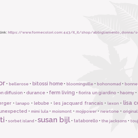
ink:
https://www.formecolori.com:443/it_it/shop/abbigliamento_donna/s
or
bitossi home
•
•
•
•
•
bellerose
bloomingville
bohonomad
bonne
ferm living
durance
n diffusion
•
•
•
fiorira un giardino
•
haomy
•
lisa c
erger
les jacquard francais
•
•
lebube
•
•
•
lanapo
lexon
unexpected
•
•
•
•
•
mimi lula
moismont
mojipower
newtone
origina
ti
susan bijl
•
•
•
tataborello
•
•
sorbet island
the jacksons
tou