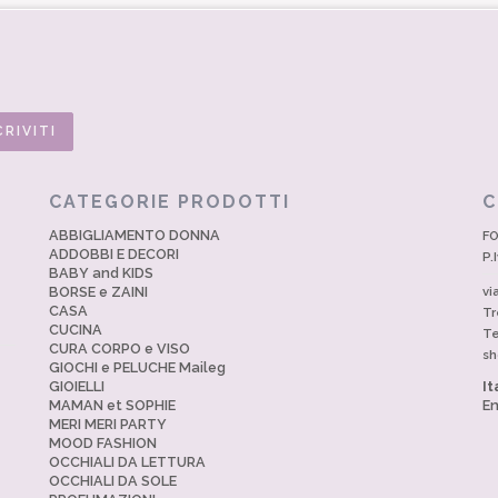
CATEGORIE PRODOTTI
C
ABBIGLIAMENTO DONNA
FO
ADDOBBI E DECORI
P.
BABY and KIDS
BORSE e ZAINI
vi
CASA
Tr
CUCINA
Te
CURA CORPO e VISO
sh
GIOCHI e PELUCHE Maileg
GIOIELLI
It
MAMAN et SOPHIE
En
MERI MERI PARTY
MOOD FASHION
OCCHIALI DA LETTURA
OCCHIALI DA SOLE