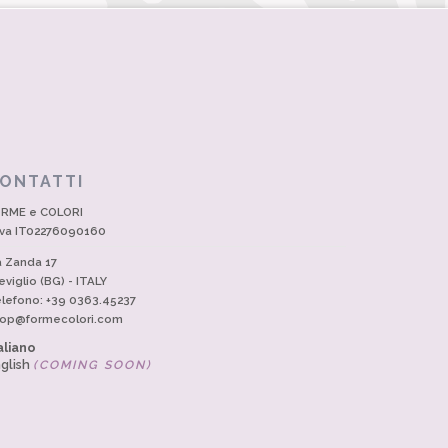
ONTATTI
RME e COLORI
Iva IT02276090160
a Zanda 17
eviglio (BG) - ITALY
lefono: +39 0363.45237
op@formecolori.com
aliano
glish
(COMING SOON)