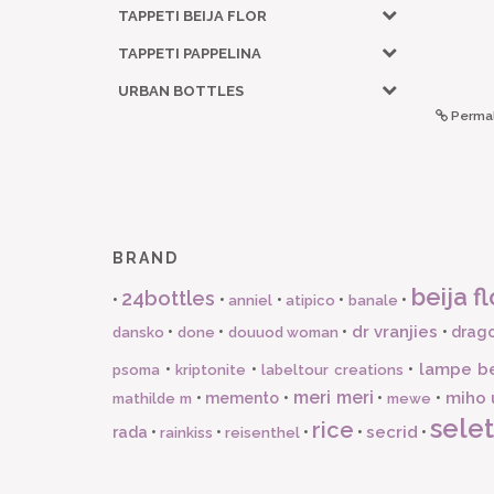
TAPPETI BEIJA FLOR
TAPPETI PAPPELINA
URBAN BOTTLES
Permal
BRAND
beija fl
24bottles
•
•
•
•
•
anniel
atipico
banale
dr vranjies
•
•
•
•
drago
dansko
done
douuod woman
lampe b
•
•
•
psoma
kriptonite
labeltour creations
meri meri
miho 
•
memento
•
•
•
mathilde m
mewe
selet
rice
secrid
rada
•
•
•
•
•
rainkiss
reisenthel