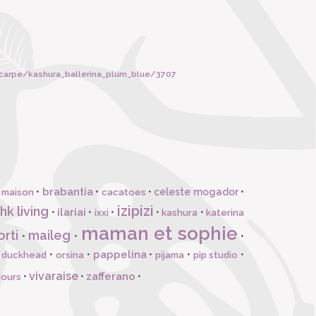
carpe/kashura_ballerina_plum_blue/3707
brabantia
•
•
•
celeste mogador
•
 maison
cacatoes
izipizi
hk living
ilariai
•
•
•
•
•
ixxi
kashura
katerina
maman et sophie
orti
maileg
•
•
•
pappelina
•
•
•
•
•
l duckhead
orsina
pijama
pip studio
vivaraise
zafferano
•
•
•
jours