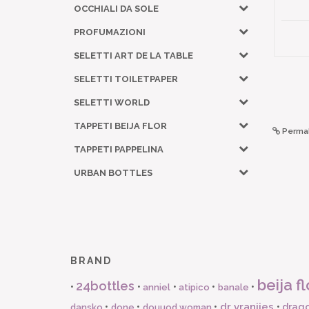
OCCHIALI DA SOLE
PROFUMAZIONI
SELETTI ART DE LA TABLE
SELETTI TOILETPAPER
SELETTI WORLD
TAPPETI BEIJA FLOR
Permal
TAPPETI PAPPELINA
URBAN BOTTLES
BRAND
beija fl
24bottles
•
•
•
•
•
anniel
atipico
banale
dr vranjies
•
•
•
•
drago
dansko
done
douuod woman