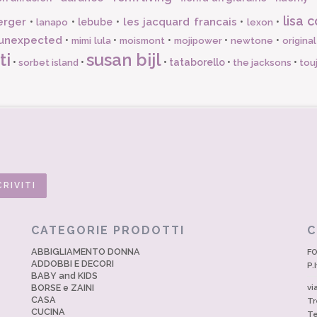
lisa c
erger
les jacquard francais
•
•
lebube
•
•
•
lanapo
lexon
unexpected
•
•
•
•
•
mimi lula
moismont
mojipower
newtone
origina
ti
susan bijl
•
•
•
tataborello
•
•
sorbet island
the jacksons
tou
CATEGORIE PRODOTTI
C
ABBIGLIAMENTO DONNA
FO
ADDOBBI E DECORI
P.
BABY and KIDS
BORSE e ZAINI
vi
CASA
Tr
CUCINA
Te