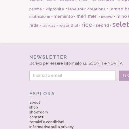
lampe b
•
•
•
psoma
kriptonite
labeltour creations
meri meri
miho 
•
memento
•
•
•
mathilde m
mewe
selet
rice
secrid
rada
•
•
•
•
•
rainkiss
reisenthel
NEWSLETTER
Iscriviti per essere informato su SCONTI e NOVITÀ
ESPLORA
about
shop
showroom
contatti
termini e condizioni
Informativa sulla privacy