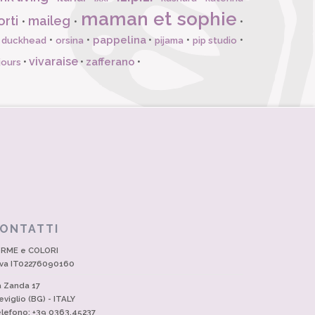
maman et sophie
orti
maileg
•
•
•
pappelina
•
•
•
•
•
l duckhead
orsina
pijama
pip studio
vivaraise
zafferano
•
•
•
jours
ONTATTI
RME e COLORI
Iva IT02276090160
a Zanda 17
eviglio (BG) - ITALY
lefono: +39 0363.45237