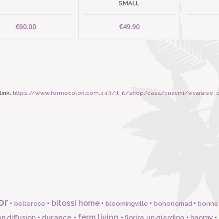
SMALL
€60.00
€49.90
ink:
https://www.formecolori.com:443/it_it/shop/casa/cuscini/vivaraise
or
bitossi home
•
•
•
•
•
bellerose
bloomingville
bohonomad
bonne
ferm living
durance
n diffusion
•
•
•
fiorira un giardino
•
haomy
•