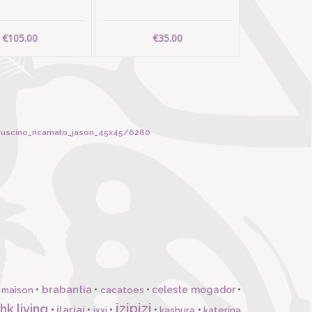
€105.00
€35.00
_cuscino_ricamato_jason_45x45/6280
brabantia
•
•
•
celeste mogador
•
 maison
cacatoes
izipizi
hk living
ilariai
•
•
•
•
•
ixxi
kashura
katerina