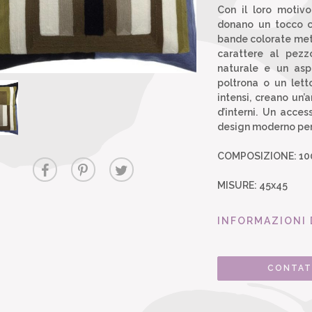
Con il loro motivo
donano un tocco c
bande colorate mette
carattere al pezz
naturale e un aspe
poltrona o un lett
intensi, creano un’a
d’interni. Un acce
design moderno per v
COMPOSIZIONE: 10
MISURE: 45x45
INFORMAZIONI 
CONTAT