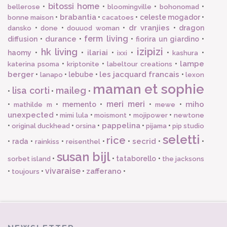
bitossi home
•
•
•
•
bellerose
bloomingville
bohonomad
brabantia
•
•
•
celeste mogador
•
bonne maison
cacatoes
dr vranjies
•
•
•
•
dragon
dansko
done
douuod woman
ferm living
durance
diffusion
•
•
•
fiorira un giardino
•
izipizi
hk living
ilariai
haomy
•
•
•
•
•
•
ixxi
kashura
lampe
•
•
•
katerina psoma
kriptonite
labeltour creations
berger
les jacquard francais
•
•
lebube
•
•
lanapo
lexon
maman et sophie
lisa corti
maileg
•
•
•
meri meri
miho
•
•
memento
•
•
•
mathilde m
mewe
unexpected
•
•
•
•
mimi lula
moismont
mojipower
newtone
pappelina
•
•
•
•
•
original duckhead
orsina
pijama
pip studio
seletti
rice
secrid
•
rada
•
•
•
•
•
•
rainkiss
reisenthel
susan bijl
•
•
tataborello
•
sorbet island
the jacksons
vivaraise
zafferano
•
•
•
•
toujours