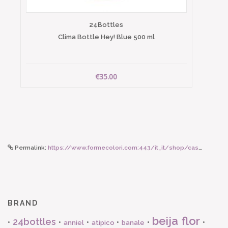
24Bottles
Clima Bottle Hey! Blue 500 ml
€35.00
Permalink:
https://www.formecolori.com:443/it_it/shop/casa/lampade/hk_living_vaso_caramel/6577
BRAND
beija flor
24bottles
•
•
•
•
•
•
anniel
atipico
banale