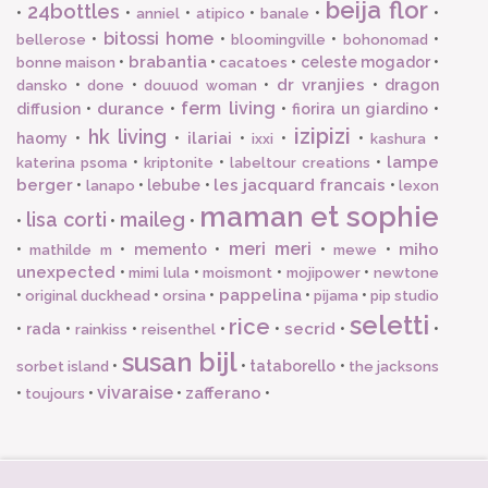
beija flor
24bottles
•
•
•
•
•
•
anniel
atipico
banale
bitossi home
•
•
•
•
bellerose
bloomingville
bohonomad
brabantia
•
•
•
celeste mogador
•
bonne maison
cacatoes
dr vranjies
•
•
•
•
dragon
dansko
done
douuod woman
ferm living
durance
diffusion
•
•
•
fiorira un giardino
•
izipizi
hk living
ilariai
haomy
•
•
•
•
•
•
ixxi
kashura
lampe
•
•
•
katerina psoma
kriptonite
labeltour creations
berger
les jacquard francais
•
•
lebube
•
•
lanapo
lexon
maman et sophie
lisa corti
maileg
•
•
•
meri meri
miho
•
•
memento
•
•
•
mathilde m
mewe
unexpected
•
•
•
•
mimi lula
moismont
mojipower
newtone
pappelina
•
•
•
•
•
original duckhead
orsina
pijama
pip studio
seletti
rice
secrid
•
rada
•
•
•
•
•
•
rainkiss
reisenthel
susan bijl
•
•
tataborello
•
sorbet island
the jacksons
vivaraise
zafferano
•
•
•
•
toujours