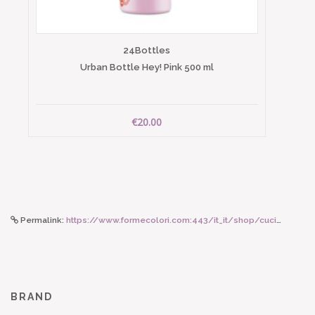
24Bottles
Urban Bottle Hey! Pink 500 ml
€20.00
Permalink:
https://www.formecolori.com:443/it_it/shop/cucina/ciotole/ferm_living_centrotavola_flow_nero/4263
BRAND