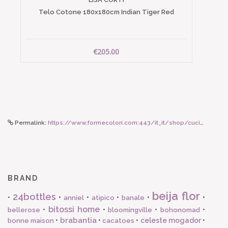
Telo Cotone 180x180cm Indian Tiger Red
€205.00
Permalink:
https://www.formecolori.com:443/it_it/shop/cucina/ciotole/hk_living_set_ramen_bowls/6586
BRAND
beija flor
24bottles
•
•
•
•
•
•
anniel
atipico
banale
bitossi home
•
•
•
•
bellerose
bloomingville
bohonomad
brabantia
•
•
•
celeste mogador
•
bonne maison
cacatoes