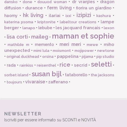
dr vranjies
•
•
•
•
dragon
dansko
done
douuod woman
ferm living
durance
diffusion
•
•
•
fiorira un giardino
•
izipizi
hk living
ilariai
haomy
•
•
•
•
•
•
ixxi
kashura
lampe
•
•
•
katerina psoma
kriptonite
labeltour creations
berger
les jacquard francais
•
•
lebube
•
•
lanapo
lexon
maman et sophie
lisa corti
maileg
•
•
•
meri meri
miho
•
•
memento
•
•
•
mathilde m
mewe
unexpected
•
•
•
•
mimi lula
moismont
mojipower
newtone
pappelina
•
•
•
•
•
original duckhead
orsina
pijama
pip studio
seletti
rice
secrid
•
rada
•
•
•
•
•
•
rainkiss
reisenthel
susan bijl
•
•
tataborello
•
sorbet island
the jacksons
vivaraise
zafferano
•
•
•
•
toujours
NEWSLETTER
Iscriviti per essere informato su SCONTI e NOVITÀ