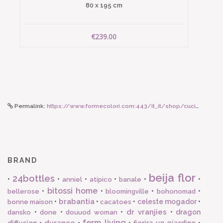
80 x 195 cm
€239.00
Permalink:
https://www.formecolori.com:443/it_it/shop/cucina/tovaglie/lisa_corti_telo_cotone_140_x_240_cm_japanese_white/3894
BRAND
beija flor
24bottles
•
•
•
•
•
•
anniel
atipico
banale
bitossi home
•
•
•
•
bellerose
bloomingville
bohonomad
brabantia
•
•
•
celeste mogador
•
bonne maison
cacatoes
dr vranjies
•
•
•
•
dragon
dansko
done
douuod woman
ferm living
durance
diffusion
•
•
•
fiorira un giardino
•