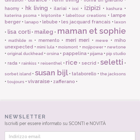
izipizi
hk living
ilariai
haomy
•
•
•
•
•
•
ixxi
kashura
lampe
•
•
•
katerina psoma
kriptonite
labeltour creations
berger
les jacquard francais
•
•
lebube
•
•
lanapo
lexon
maman et sophie
lisa corti
maileg
•
•
•
meri meri
miho
•
•
memento
•
•
•
mathilde m
mewe
unexpected
•
•
•
•
mimi lula
moismont
mojipower
newtone
pappelina
•
•
•
•
•
original duckhead
orsina
pijama
pip studio
seletti
rice
secrid
•
rada
•
•
•
•
•
•
rainkiss
reisenthel
susan bijl
•
•
tataborello
•
sorbet island
the jacksons
vivaraise
zafferano
•
•
•
•
toujours
NEWSLETTER
Iscriviti per essere informato su SCONTI e NOVITÀ