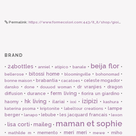
Permalink:
https://www.formecolori.com:443/it_it/shop/gioielli/bracciali/tataborello_bali_bracciale/6888
BRAND
beija flor
24bottles
•
•
•
•
•
•
anniel
atipico
banale
bitossi home
•
•
•
•
bellerose
bloomingville
bohonomad
brabantia
•
•
•
celeste mogador
•
bonne maison
cacatoes
dr vranjies
•
•
•
•
dragon
dansko
done
douuod woman
ferm living
durance
diffusion
•
•
•
fiorira un giardino
•
izipizi
hk living
ilariai
haomy
•
•
•
•
•
•
ixxi
kashura
lampe
•
•
•
katerina psoma
kriptonite
labeltour creations
berger
les jacquard francais
•
•
lebube
•
•
lanapo
lexon
maman et sophie
lisa corti
maileg
•
•
•
meri meri
miho
•
•
memento
•
•
•
mathilde m
mewe