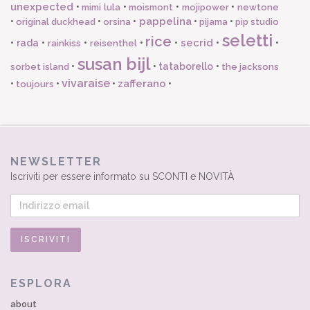
unexpected
•
•
•
•
mimi lula
moismont
mojipower
newtone
pappelina
•
•
•
•
•
original duckhead
orsina
pijama
pip studio
seletti
rice
secrid
•
rada
•
•
•
•
•
•
rainkiss
reisenthel
susan bijl
•
•
tataborello
•
sorbet island
the jacksons
vivaraise
zafferano
•
•
•
•
toujours
NEWSLETTER
Iscriviti per essere informato su SCONTI e NOVITÀ
ESPLORA
about