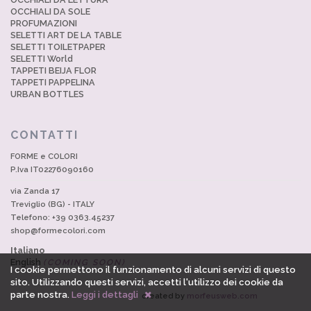
OCCHIALI DA SOLE
PROFUMAZIONI
SELETTI ART DE LA TABLE
SELETTI TOILETPAPER
SELETTI World
TAPPETI BEIJA FLOR
TAPPETI PAPPELINA
URBAN BOTTLES
CONTATTI
FORME e COLORI
P.Iva IT02276090160
via Zanda 17
Treviglio (BG) - ITALY
Telefono: +39 0363.45237
shop@formecolori.com
Italiano
English
(COMING SOON)
I cookie permettono il funzionamento di alcuni servizi di questo
sito. Utilizzando questi servizi, accetti l'utilizzo dei cookie da
parte nostra.
Leggi i dettagli
created by
morfeusweb.com