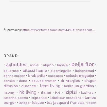
Permalink:
https://www.formecolori.com:443/it_it/shop/gioielli/collane/tataborello_collana_tangeri/6836
BRAND
beija flor
24bottles
•
•
•
•
•
•
anniel
atipico
banale
bitossi home
•
•
•
•
bellerose
bloomingville
bohonomad
brabantia
•
•
•
celeste mogador
•
bonne maison
cacatoes
dr vranjies
•
•
•
•
dragon
dansko
done
douuod woman
ferm living
durance
diffusion
•
•
•
fiorira un giardino
•
izipizi
hk living
ilariai
haomy
•
•
•
•
•
•
ixxi
kashura
lampe
•
•
•
katerina psoma
kriptonite
labeltour creations
berger
les jacquard francais
•
•
lebube
•
•
lanapo
lexon