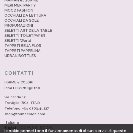
MAMAN et SOPHIE
MERI MERI PARTY
MOOD FASHION
OCCHIALI DA LETTURA
OCCHIALI DA SOLE
PROFUMAZIONI
SELETTI ART DE LA TABLE
SELETTI TOILETPAPER
SELETTI World
TAPPETI BEIJA FLOR
TAPPETI PAPPELINA
URBAN BOTTLES
CONTATTI
FORME e COLORI
P.Iva IT02276090160
via Zanda 17
Treviglio (BG) - ITALY
Telefono: +39 0363.45237
shop@formecolori.com
Italiano
English
(COMING SOON)
I cookie permettono il funzionamento di alcuni servizi di questo