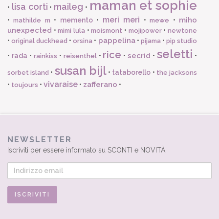
maman et sophie
lisa corti
maileg
•
•
•
meri meri
miho
•
•
memento
•
•
•
mathilde m
mewe
unexpected
•
•
•
•
mimi lula
moismont
mojipower
newtone
pappelina
•
•
•
•
•
original duckhead
orsina
pijama
pip studio
seletti
rice
secrid
•
rada
•
•
•
•
•
•
rainkiss
reisenthel
susan bijl
•
•
tataborello
•
sorbet island
the jacksons
vivaraise
zafferano
•
•
•
•
toujours
NEWSLETTER
Iscriviti per essere informato su SCONTI e NOVITÀ