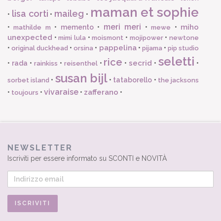
maman et sophie
lisa corti
maileg
•
•
•
meri meri
miho
•
•
memento
•
•
•
mathilde m
mewe
unexpected
•
•
•
•
mimi lula
moismont
mojipower
newtone
pappelina
•
•
•
•
•
original duckhead
orsina
pijama
pip studio
seletti
rice
secrid
•
rada
•
•
•
•
•
•
rainkiss
reisenthel
susan bijl
•
•
tataborello
•
sorbet island
the jacksons
vivaraise
zafferano
•
•
•
•
toujours
NEWSLETTER
Iscriviti per essere informato su SCONTI e NOVITÀ