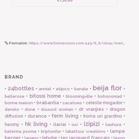
Permalink:
https://www.formecolori.com:443/it_it/shop/meri_meri_party/accessori/meri_meri_meri_meri_borsellino_leoncino/3350
BRAND
beija flor
24bottles
•
•
•
•
•
•
anniel
atipico
banale
bitossi home
•
•
•
•
bellerose
bloomingville
bohonomad
brabantia
•
•
•
celeste mogador
•
bonne maison
cacatoes
dr vranjies
•
•
•
•
dragon
dansko
done
douuod woman
ferm living
durance
diffusion
•
•
•
fiorira un giardino
•
izipizi
hk living
ilariai
haomy
•
•
•
•
•
•
ixxi
kashura
lampe
•
•
•
katerina psoma
kriptonite
labeltour creations
berger
les jacquard francais
•
•
lebube
•
•
lanapo
lexon