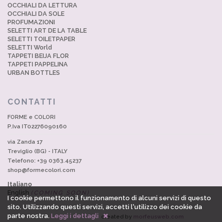
OCCHIALI DA LETTURA
OCCHIALI DA SOLE
PROFUMAZIONI
SELETTI ART DE LA TABLE
SELETTI TOILETPAPER
SELETTI World
TAPPETI BEIJA FLOR
TAPPETI PAPPELINA
URBAN BOTTLES
CONTATTI
FORME e COLORI
P.Iva IT02276090160
via Zanda 17
Treviglio (BG) - ITALY
Telefono: +39 0363.45237
shop@formecolori.com
Italiano
English
(COMING SOON)
I cookie permettono il funzionamento di alcuni servizi di questo
sito. Utilizzando questi servizi, accetti l'utilizzo dei cookie da
parte nostra.
Leggi i dettagli
created by
morfeusweb.com