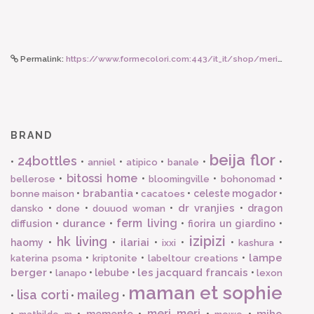
Permalink:
https://www.formecolori.com:443/it_it/shop/meri_meri_party/kit_cupcake/meri_meri_meri_meri_formine_per_biscotti_set_2_pz/862
BRAND
beija flor
24bottles
•
•
•
•
•
•
anniel
atipico
banale
bitossi home
•
•
•
•
bellerose
bloomingville
bohonomad
brabantia
•
•
•
celeste mogador
•
bonne maison
cacatoes
dr vranjies
•
•
•
•
dragon
dansko
done
douuod woman
ferm living
durance
diffusion
•
•
•
fiorira un giardino
•
izipizi
hk living
ilariai
haomy
•
•
•
•
•
•
ixxi
kashura
lampe
•
•
•
katerina psoma
kriptonite
labeltour creations
berger
les jacquard francais
•
•
lebube
•
•
lanapo
lexon
maman et sophie
lisa corti
maileg
•
•
•
meri meri
miho
•
•
memento
•
•
•