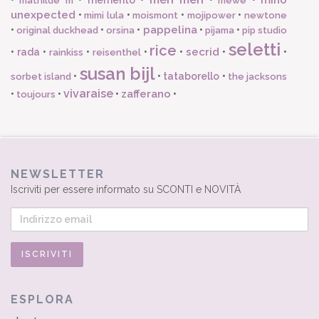
mathilde m
mewe
unexpected
•
•
•
•
mimi lula
moismont
mojipower
newtone
pappelina
•
•
•
•
•
original duckhead
orsina
pijama
pip studio
seletti
rice
secrid
•
rada
•
•
•
•
•
•
rainkiss
reisenthel
susan bijl
•
•
tataborello
•
sorbet island
the jacksons
vivaraise
zafferano
•
•
•
•
toujours
NEWSLETTER
Iscriviti per essere informato su SCONTI e NOVITÀ
ESPLORA