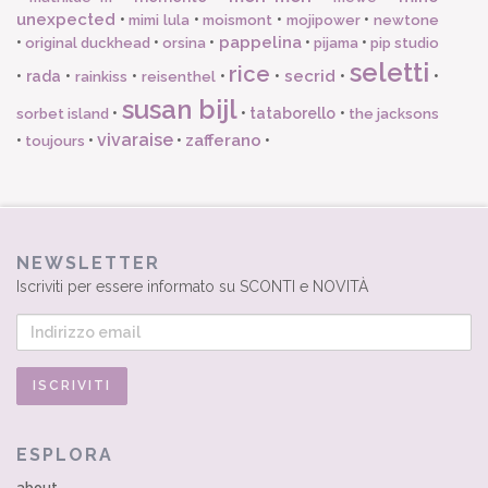
unexpected
•
•
•
•
mimi lula
moismont
mojipower
newtone
pappelina
•
•
•
•
•
original duckhead
orsina
pijama
pip studio
seletti
rice
secrid
•
rada
•
•
•
•
•
•
rainkiss
reisenthel
susan bijl
•
•
tataborello
•
sorbet island
the jacksons
vivaraise
zafferano
•
•
•
•
toujours
NEWSLETTER
Iscriviti per essere informato su SCONTI e NOVITÀ
ESPLORA
about