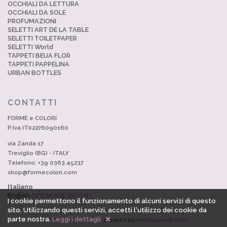
OCCHIALI DA LETTURA
OCCHIALI DA SOLE
PROFUMAZIONI
SELETTI ART DE LA TABLE
SELETTI TOILETPAPER
SELETTI World
TAPPETI BEIJA FLOR
TAPPETI PAPPELINA
URBAN BOTTLES
CONTATTI
FORME e COLORI
P.Iva IT02276090160
via Zanda 17
Treviglio (BG) - ITALY
Telefono: +39 0363.45237
shop@formecolori.com
Italiano
English
(COMING SOON)
I cookie permettono il funzionamento di alcuni servizi di questo
sito. Utilizzando questi servizi, accetti l'utilizzo dei cookie da
parte nostra.
Leggi i dettagli
created by
morfeusweb.com