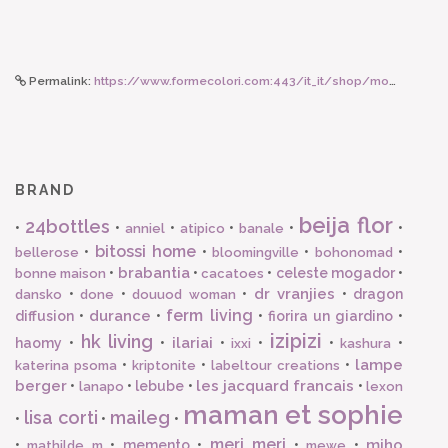
Permalink:
https://www.formecolori.com:443/it_it/shop/mood__fashion/portafogli/secrid_miniwallet_diamond_black/3940
BRAND
beija flor
24bottles
•
•
•
•
•
•
anniel
atipico
banale
bitossi home
•
•
•
•
bellerose
bloomingville
bohonomad
brabantia
•
•
•
celeste mogador
•
bonne maison
cacatoes
dr vranjies
•
•
•
•
dragon
dansko
done
douuod woman
ferm living
durance
diffusion
•
•
•
fiorira un giardino
•
izipizi
hk living
ilariai
haomy
•
•
•
•
•
•
ixxi
kashura
lampe
•
•
•
katerina psoma
kriptonite
labeltour creations
berger
les jacquard francais
•
•
lebube
•
•
lanapo
lexon
maman et sophie
lisa corti
maileg
•
•
•
meri meri
miho
•
•
memento
•
•
•
mathilde m
mewe