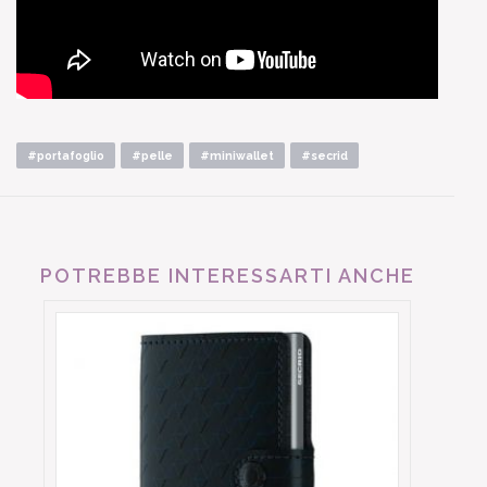
#portafoglio
#pelle
#miniwallet
#secrid
POTREBBE INTERESSARTI ANCHE