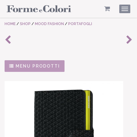
Togg
navig
HOME
/
SHOP
/
MOOD FASHION
/
PORTAFOGLI
MENU PRODOTTI