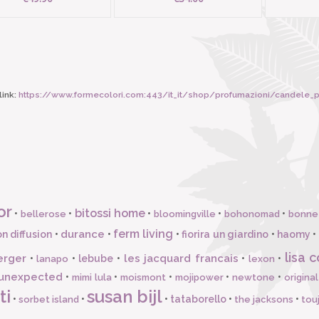
ink:
https://www.formecolori.com:443/it_it/shop/profumazioni/candele_profumate/dura
or
bitossi home
•
•
•
•
•
bellerose
bloomingville
bohonomad
bonne
ferm living
durance
n diffusion
•
•
•
fiorira un giardino
•
haomy
•
lisa c
erger
les jacquard francais
•
•
lebube
•
•
•
lanapo
lexon
unexpected
•
•
•
•
•
mimi lula
moismont
mojipower
newtone
origina
ti
susan bijl
•
•
•
tataborello
•
•
sorbet island
the jacksons
tou