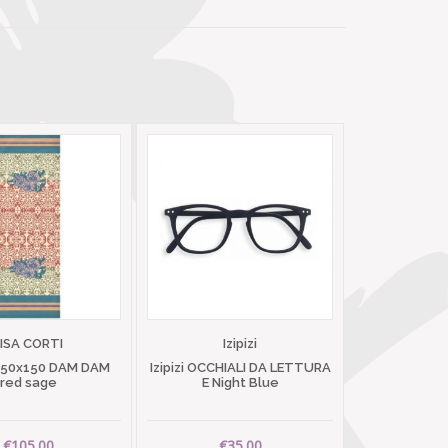
LISA CORTI
Izipizi
 50x150 DAM DAM
Izipizi OCCHIALI DA LETTURA
red sage
E Night Blue
€105.00
€35.00