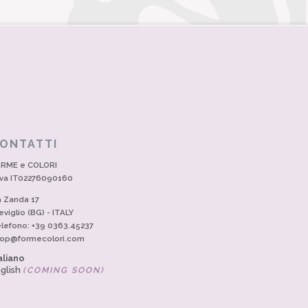
ONTATTI
RME e COLORI
Iva IT02276090160
a Zanda 17
eviglio (BG) - ITALY
lefono: +39 0363.45237
op@formecolori.com
aliano
glish
(COMING SOON)