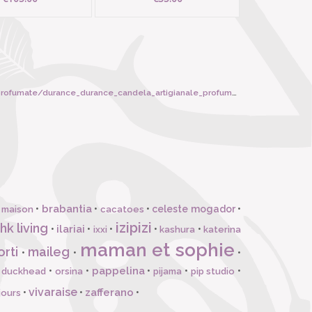
nce_durance_candela_artigianale_profumata_180_gr_margherita/747
brabantia
•
•
•
celeste mogador
•
 maison
cacatoes
izipizi
hk living
ilariai
•
•
•
•
•
ixxi
kashura
katerina
maman et sophie
orti
maileg
•
•
•
pappelina
•
•
•
•
•
l duckhead
orsina
pijama
pip studio
vivaraise
zafferano
•
•
•
jours