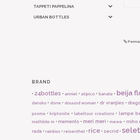
TAPPETI PAPPELINA
URBAN BOTTLES
Permal
BRAND
beija fl
24bottles
•
•
•
•
•
anniel
atipico
banale
dr vranjies
•
•
•
•
drago
dansko
done
douuod woman
lampe b
•
•
•
psoma
kriptonite
labeltour creations
meri meri
miho 
•
memento
•
•
•
mathilde m
mewe
selet
rice
secrid
rada
•
•
•
•
•
rainkiss
reisenthel