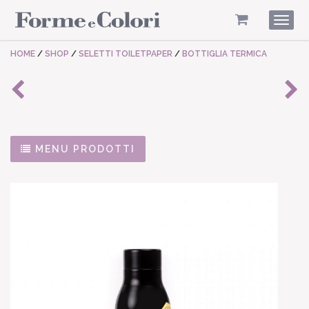
Togg
navig
HOME
/
SHOP
/
SELETTI TOILETPAPER
/
BOTTIGLIA TERMICA
MENU PRODOTTI