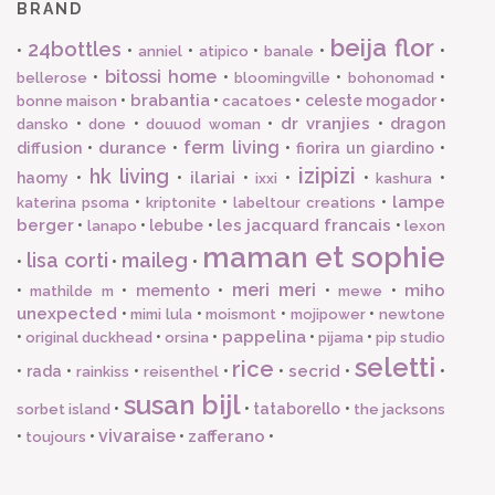
BRAND
beija flor
24bottles
•
•
•
•
•
•
anniel
atipico
banale
bitossi home
•
•
•
•
bellerose
bloomingville
bohonomad
brabantia
•
•
•
celeste mogador
•
bonne maison
cacatoes
dr vranjies
•
•
•
•
dragon
dansko
done
douuod woman
ferm living
durance
diffusion
•
•
•
fiorira un giardino
•
izipizi
hk living
ilariai
haomy
•
•
•
•
•
•
ixxi
kashura
lampe
•
•
•
katerina psoma
kriptonite
labeltour creations
berger
les jacquard francais
•
•
lebube
•
•
lanapo
lexon
maman et sophie
lisa corti
maileg
•
•
•
meri meri
miho
•
•
memento
•
•
•
mathilde m
mewe
unexpected
•
•
•
•
mimi lula
moismont
mojipower
newtone
pappelina
•
•
•
•
•
original duckhead
orsina
pijama
pip studio
seletti
rice
secrid
•
rada
•
•
•
•
•
•
rainkiss
reisenthel
susan bijl
•
•
tataborello
•
sorbet island
the jacksons
vivaraise
zafferano
•
•
•
•
toujours