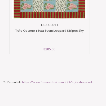
LISA CORTI
Telo Cotone 180x180cm Leopard Stripes Sky
€205.00
Permalink:
https://www.formecolori.com:443/it_it/shop/seletti_toiletpaper/bottiglia_termica/seletti_bottiglia_termica_lipstick/5049