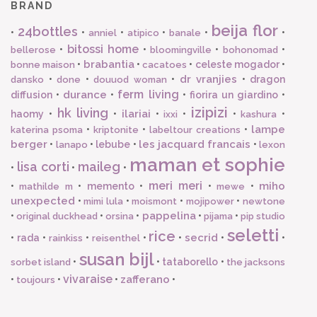
BRAND
beija flor
24bottles
•
•
•
•
•
•
anniel
atipico
banale
bitossi home
•
•
•
•
bellerose
bloomingville
bohonomad
brabantia
•
•
•
celeste mogador
•
bonne maison
cacatoes
dr vranjies
•
•
•
•
dragon
dansko
done
douuod woman
ferm living
durance
diffusion
•
•
•
fiorira un giardino
•
izipizi
hk living
ilariai
haomy
•
•
•
•
•
•
ixxi
kashura
lampe
•
•
•
katerina psoma
kriptonite
labeltour creations
berger
les jacquard francais
•
•
lebube
•
•
lanapo
lexon
maman et sophie
lisa corti
maileg
•
•
•
meri meri
miho
•
•
memento
•
•
•
mathilde m
mewe
unexpected
•
•
•
•
mimi lula
moismont
mojipower
newtone
pappelina
•
•
•
•
•
original duckhead
orsina
pijama
pip studio
seletti
rice
secrid
•
rada
•
•
•
•
•
•
rainkiss
reisenthel
susan bijl
•
•
tataborello
•
sorbet island
the jacksons
vivaraise
zafferano
•
•
•
•
toujours