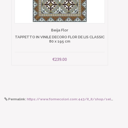
Beija Flor
TAPPETTO IN VINILE DECORO FLOR DE LIS CLASSIC
80 x 195 cm
€239.00
Permalink:
https://www.formecolori.com:443/it_it/shop/seletti_toiletpaper/bottiglia_termica/seletti_bottiglia_termica_shit/5047