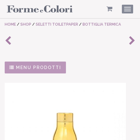
Togg
navig
HOME
/
SHOP
/
SELETTI TOILETPAPER
/
BOTTIGLIA TERMICA
MENU PRODOTTI