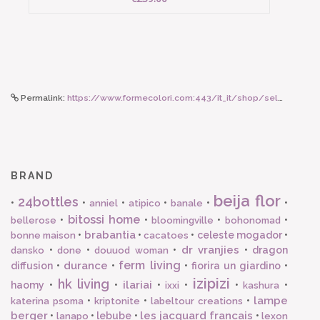
Permalink:
https://www.formecolori.com:443/it_it/shop/seletti_toiletpaper/specchi/seletti_specchio_grande_seagirl_30x40/5820
BRAND
beija flor
24bottles
•
•
•
•
•
•
anniel
atipico
banale
bitossi home
•
•
•
•
bellerose
bloomingville
bohonomad
brabantia
•
•
•
celeste mogador
•
bonne maison
cacatoes
dr vranjies
•
•
•
•
dragon
dansko
done
douuod woman
ferm living
durance
diffusion
•
•
•
fiorira un giardino
•
izipizi
hk living
ilariai
haomy
•
•
•
•
•
•
ixxi
kashura
lampe
•
•
•
katerina psoma
kriptonite
labeltour creations
berger
les jacquard francais
•
•
lebube
•
•
lanapo
lexon