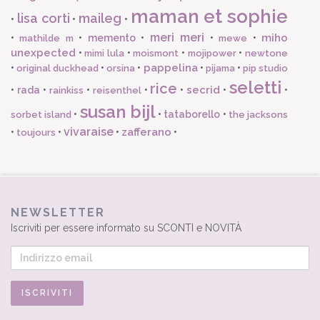
maman et sophie
lisa corti
maileg
•
•
•
meri meri
miho
•
•
memento
•
•
•
mathilde m
mewe
unexpected
•
•
•
•
mimi lula
moismont
mojipower
newtone
pappelina
•
•
•
•
•
original duckhead
orsina
pijama
pip studio
seletti
rice
secrid
•
rada
•
•
•
•
•
•
rainkiss
reisenthel
susan bijl
•
•
tataborello
•
sorbet island
the jacksons
vivaraise
zafferano
•
•
•
•
toujours
NEWSLETTER
Iscriviti per essere informato su SCONTI e NOVITÀ