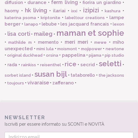
ferm living
durance
diffusion
•
•
•
fiorira un giardino
•
izipizi
hk living
ilariai
haomy
•
•
•
•
•
•
ixxi
kashura
lampe
•
•
•
katerina psoma
kriptonite
labeltour creations
berger
les jacquard francais
•
•
lebube
•
•
lanapo
lexon
maman et sophie
lisa corti
maileg
•
•
•
meri meri
miho
•
•
memento
•
•
•
mathilde m
mewe
unexpected
•
•
•
•
mimi lula
moismont
mojipower
newtone
pappelina
•
•
•
•
•
original duckhead
orsina
pijama
pip studio
seletti
rice
secrid
•
rada
•
•
•
•
•
•
rainkiss
reisenthel
susan bijl
•
•
tataborello
•
sorbet island
the jacksons
vivaraise
zafferano
•
•
•
•
toujours
NEWSLETTER
Iscriviti per essere informato su SCONTI e NOVITÀ