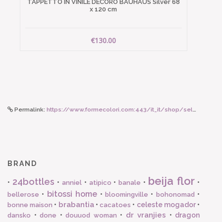
TAPPETTO IN VINILE DECORO BAUHAUS Silver 68
x 120 cm
€130.00
Permalink:
https://www.formecolori.com:443/it_it/shop/seletti_world/lighting/seletti_mouse_lamp_mac/5193
BRAND
beija flor
24bottles
•
•
•
•
•
•
anniel
atipico
banale
bitossi home
•
•
•
•
bellerose
bloomingville
bohonomad
brabantia
•
•
•
celeste mogador
•
bonne maison
cacatoes
dr vranjies
•
•
•
•
dragon
dansko
done
douuod woman