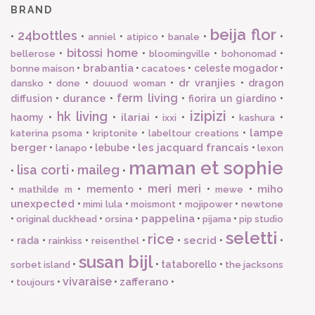
BRAND
beija flor
24bottles
•
•
•
•
•
•
anniel
atipico
banale
bitossi home
•
•
•
•
bellerose
bloomingville
bohonomad
brabantia
•
•
•
celeste mogador
•
bonne maison
cacatoes
dr vranjies
•
•
•
•
dragon
dansko
done
douuod woman
ferm living
durance
diffusion
•
•
•
fiorira un giardino
•
izipizi
hk living
ilariai
haomy
•
•
•
•
•
•
ixxi
kashura
lampe
•
•
•
katerina psoma
kriptonite
labeltour creations
berger
les jacquard francais
•
•
lebube
•
•
lanapo
lexon
maman et sophie
lisa corti
maileg
•
•
•
meri meri
miho
•
•
memento
•
•
•
mathilde m
mewe
unexpected
•
•
•
•
mimi lula
moismont
mojipower
newtone
pappelina
•
•
•
•
•
original duckhead
orsina
pijama
pip studio
seletti
rice
secrid
•
rada
•
•
•
•
•
•
rainkiss
reisenthel
susan bijl
•
•
tataborello
•
sorbet island
the jacksons
vivaraise
zafferano
•
•
•
•
toujours