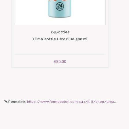
24Bottles
Clima Bottle Hey! Blue 500 ml
€35.00
Permalink:
https://www.formecolori.com:443/it_it/shop/urban_bottles/accessori/24bottles_bottle_tie_black/3840