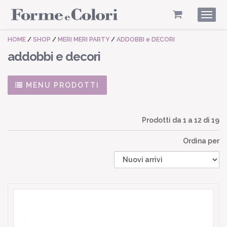
Togg
navig
HOME
/
SHOP
/
MERI MERI PARTY
/
ADDOBBI e DECORI
addobbi e decori
MENU PRODOTTI
Prodotti da
1
a
12
di 19
Ordina per