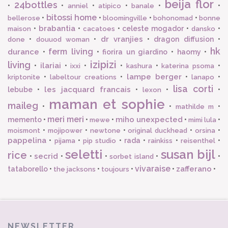
beija flor
24bottles
•
•
•
•
•
•
anniel
atipico
banale
bitossi home
•
•
•
•
bellerose
bloomingville
bohonomad
bonne
brabantia
•
•
•
celeste mogador
•
•
maison
cacatoes
dansko
dr vranjies
•
•
•
dragon diffusion
•
done
douuod woman
hk
ferm living
durance
•
•
fiorira un giardino
•
haomy
•
izipizi
living
ilariai
•
•
•
•
•
•
ixxi
kashura
katerina psoma
lampe berger
•
•
•
•
kriptonite
labeltour creations
lanapo
lisa corti
les jacquard francais
lebube
•
•
•
•
lexon
maman et sophie
maileg
•
•
•
mathilde m
meri meri
miho unexpected
memento
•
•
•
•
•
mewe
mimi lula
•
•
•
•
•
moismont
mojipower
newtone
original duckhead
orsina
pappelina
•
•
•
rada
•
•
•
pijama
pip studio
rainkiss
reisenthel
seletti
susan bijl
rice
secrid
•
•
•
•
•
sorbet island
vivaraise
zafferano
tataborello
•
•
•
•
•
the jacksons
toujours
NEWSLETTER