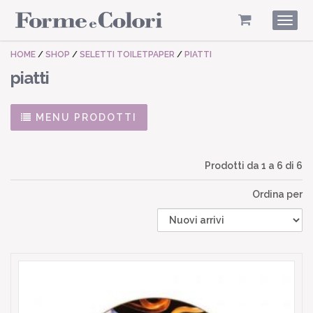
Togg
navig
HOME
/
SHOP
/
SELETTI TOILETPAPER
/
PIATTI
piatti
MENU PRODOTTI
Prodotti da
1
a
6
di 6
Ordina per