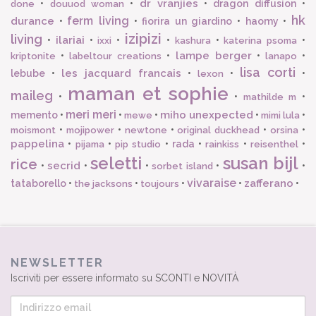
dr vranjies
•
•
•
dragon diffusion
•
done
douuod woman
hk
ferm living
durance
•
•
fiorira un giardino
•
haomy
•
izipizi
living
ilariai
•
•
•
•
•
•
ixxi
kashura
katerina psoma
lampe berger
•
•
•
•
kriptonite
labeltour creations
lanapo
lisa corti
les jacquard francais
lebube
•
•
•
•
lexon
maman et sophie
maileg
•
•
•
mathilde m
meri meri
miho unexpected
memento
•
•
•
•
•
mewe
mimi lula
•
•
•
•
•
moismont
mojipower
newtone
original duckhead
orsina
pappelina
•
•
•
rada
•
•
•
pijama
pip studio
rainkiss
reisenthel
seletti
susan bijl
rice
secrid
•
•
•
•
•
sorbet island
vivaraise
zafferano
tataborello
•
•
•
•
•
the jacksons
toujours
NEWSLETTER
Iscriviti per essere informato su SCONTI e NOVITÀ