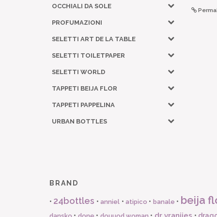
OCCHIALI DA SOLE
Permal
PROFUMAZIONI
SELETTI ART DE LA TABLE
SELETTI TOILETPAPER
SELETTI WORLD
TAPPETI BEIJA FLOR
TAPPETI PAPPELINA
URBAN BOTTLES
BRAND
beija fl
24bottles
•
•
•
•
•
anniel
atipico
banale
dr vranjies
•
•
•
•
drago
dansko
done
douuod woman