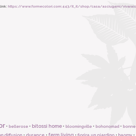
ink:
https://www.formecolori.com:443/it_it/shop/casa/asciugami/vivar
or
bitossi home
•
•
•
•
•
bellerose
bloomingville
bohonomad
bonne
ferm living
durance
n diffusion
•
•
•
fiorira un giardino
•
haomy
•