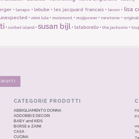
lisa c
erger
les jacquard francais
•
•
lebube
•
•
•
lanapo
lexon
unexpected
•
•
•
•
•
mimi lula
moismont
mojipower
newtone
origina
ti
susan bijl
•
•
•
tataborello
•
•
sorbet island
the jacksons
tou
CATEGORIE PRODOTTI
C
ABBIGLIAMENTO DONNA
FO
ADDOBBI E DECORI
P.
BABY and KIDS
BORSE e ZAINI
vi
CASA
Tr
CUCINA
Te