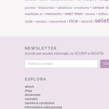
lampe b
•
•
•
psoma
kriptonite
labeltour creations
meri meri
miho 
•
memento
•
•
•
mathilde m
mewe
selet
rice
secrid
rada
•
•
•
•
•
rainkiss
reisenthel
NEWSLETTER
Iscriviti per essere informato su SCONTI e NOVITÀ
ESPLORA
about
shop
showroom
contatti
termini e condizioni
Informativa sulla privacy