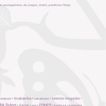
aise_asciugamano_da_bagno_charly_potatoes/6292
brabantia
•
•
•
celeste mogador
•
 maison
cacatoes
izipizi
hk living
ilariai
•
•
•
•
•
ixxi
kashura
katerina