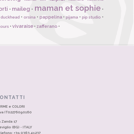
maman et sophie
orti
maileg
•
•
•
pappelina
•
•
•
•
•
l duckhead
orsina
pijama
pip studio
vivaraise
zafferano
•
•
•
jours
ONTATTI
RME e COLORI
Iva IT02276090160
a Zanda 17
eviglio (BG) - ITALY
lefono: +39 0363.45237