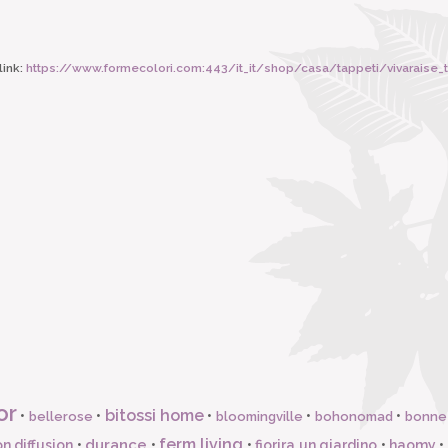
ink:
https://www.formecolori.com:443/it_it/shop/casa/tappeti/vivaraise_
or
bitossi home
•
•
•
•
•
bellerose
bloomingville
bohonomad
bonne
ferm living
durance
n diffusion
•
•
•
fiorira un giardino
•
haomy
•