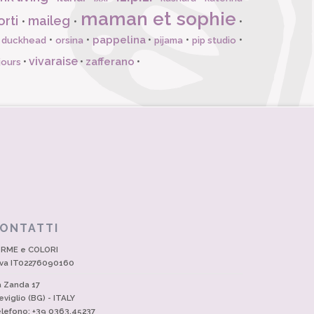
maman et sophie
orti
maileg
•
•
•
pappelina
•
•
•
•
•
l duckhead
orsina
pijama
pip studio
vivaraise
zafferano
•
•
•
jours
ONTATTI
RME e COLORI
Iva IT02276090160
a Zanda 17
eviglio (BG) - ITALY
lefono: +39 0363.45237