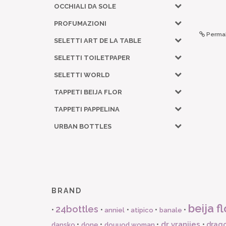
OCCHIALI DA SOLE
PROFUMAZIONI
Permal
SELETTI ART DE LA TABLE
SELETTI TOILETPAPER
SELETTI WORLD
TAPPETI BEIJA FLOR
TAPPETI PAPPELINA
URBAN BOTTLES
BRAND
beija fl
24bottles
•
•
•
•
•
anniel
atipico
banale
dr vranjies
•
•
•
•
drago
dansko
done
douuod woman