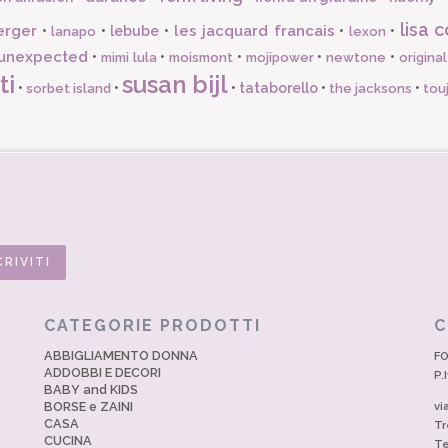
lisa c
erger
les jacquard francais
•
•
lebube
•
•
•
lanapo
lexon
unexpected
•
•
•
•
•
mimi lula
moismont
mojipower
newtone
origina
ti
susan bijl
•
•
•
tataborello
•
•
sorbet island
the jacksons
tou
CATEGORIE PRODOTTI
C
ABBIGLIAMENTO DONNA
FO
ADDOBBI E DECORI
P.
BABY and KIDS
BORSE e ZAINI
vi
CASA
Tr
CUCINA
Te