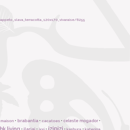
tappeto_slava_terracotta_120x170_vivaraise/6255
brabantia
•
•
•
celeste mogador
•
 maison
cacatoes
izipizi
hk living
ilariai
•
•
•
•
•
ixxi
kashura
katerina