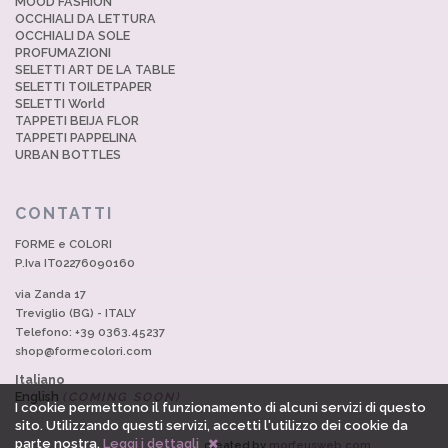
MOOD FASHION
OCCHIALI DA LETTURA
OCCHIALI DA SOLE
PROFUMAZIONI
SELETTI ART DE LA TABLE
SELETTI TOILETPAPER
SELETTI World
TAPPETI BEIJA FLOR
TAPPETI PAPPELINA
URBAN BOTTLES
CONTATTI
FORME e COLORI
P.Iva IT02276090160
via Zanda 17
Treviglio (BG) - ITALY
Telefono: +39 0363.45237
shop@formecolori.com
Italiano
English
(COMING SOON)
I cookie permettono il funzionamento di alcuni servizi di questo
sito. Utilizzando questi servizi, accetti l'utilizzo dei cookie da
parte nostra.
Leggi i dettagli
created by
morfeusweb.com