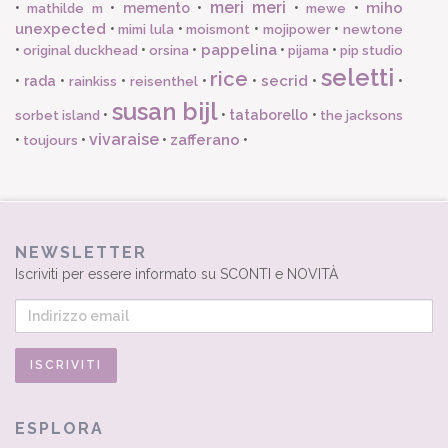
meri meri
miho
•
•
memento
•
•
•
mathilde m
mewe
unexpected
•
•
•
•
mimi lula
moismont
mojipower
newtone
pappelina
•
•
•
•
•
original duckhead
orsina
pijama
pip studio
seletti
rice
secrid
•
rada
•
•
•
•
•
•
rainkiss
reisenthel
susan bijl
•
•
tataborello
•
sorbet island
the jacksons
vivaraise
zafferano
•
•
•
•
toujours
NEWSLETTER
Iscriviti per essere informato su SCONTI e NOVITÀ
ESPLORA