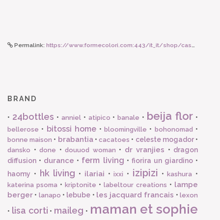
Permalink:
https://www.formecolori.com:443/it_it/shop/casa/tappeti/vivaraise_tappeto_slava_terracotta_160x230_vivaraise/6256
BRAND
beija flor
24bottles
•
•
•
•
•
•
anniel
atipico
banale
bitossi home
•
•
•
•
bellerose
bloomingville
bohonomad
brabantia
•
•
•
celeste mogador
•
bonne maison
cacatoes
dr vranjies
•
•
•
•
dragon
dansko
done
douuod woman
ferm living
durance
diffusion
•
•
•
fiorira un giardino
•
izipizi
hk living
ilariai
haomy
•
•
•
•
•
•
ixxi
kashura
lampe
•
•
•
katerina psoma
kriptonite
labeltour creations
berger
les jacquard francais
•
•
lebube
•
•
lanapo
lexon
maman et sophie
lisa corti
maileg
•
•
•