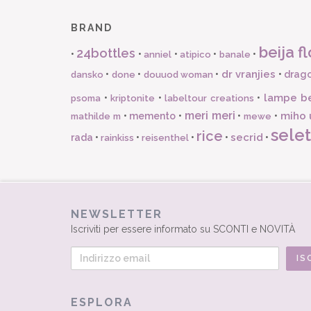
BRAND
beija fl
24bottles
•
•
•
•
•
anniel
atipico
banale
dr vranjies
•
•
•
•
drago
dansko
done
douuod woman
lampe b
•
•
•
psoma
kriptonite
labeltour creations
meri meri
miho 
•
memento
•
•
•
mathilde m
mewe
selet
rice
secrid
rada
•
•
•
•
•
rainkiss
reisenthel
NEWSLETTER
Iscriviti per essere informato su SCONTI e NOVITÀ
ESPLORA