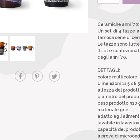
Ceramiche anni '70:
Un set di 4 tazze a
famosa serie di cer
Le tazze sono tutte 
Il set è confeziona
degli anni '70.
DETTAGLI:
colore multicolore
dimensioni 11,5 x 8,
altezza del prodot
diametro del prodo
peso prodotto 910 
materiale gres
adatto agli alimenti
lavabile in lavastovi
capacità del prodot
a prova di microond