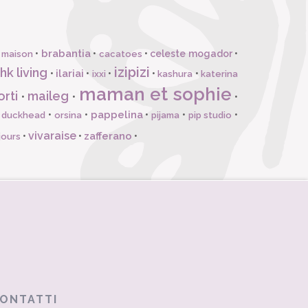
brabantia
•
•
•
celeste mogador
•
 maison
cacatoes
izipizi
hk living
ilariai
•
•
•
•
•
ixxi
kashura
katerina
maman et sophie
orti
maileg
•
•
•
pappelina
•
•
•
•
•
l duckhead
orsina
pijama
pip studio
vivaraise
zafferano
•
•
•
jours
ONTATTI