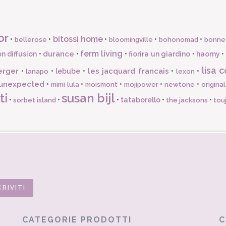
or
bitossi home
•
•
•
•
•
bellerose
bloomingville
bohonomad
bonne
ferm living
durance
n diffusion
•
•
•
fiorira un giardino
•
haomy
•
lisa c
erger
les jacquard francais
•
•
lebube
•
•
•
lanapo
lexon
unexpected
•
•
•
•
•
mimi lula
moismont
mojipower
newtone
origina
ti
susan bijl
•
•
•
tataborello
•
•
sorbet island
the jacksons
tou
CATEGORIE PRODOTTI
C