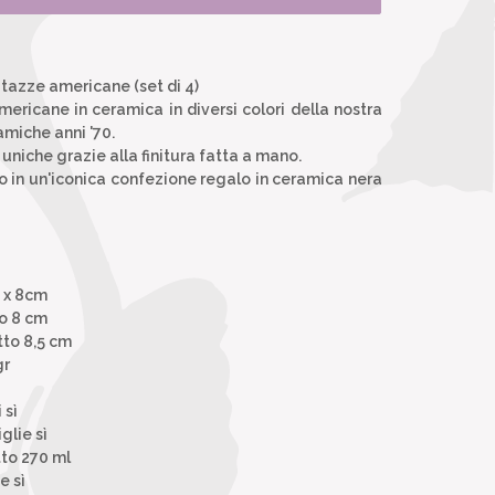
 tazze americane (set di 4)
mericane in ceramica in diversi colori della nostra
amiche anni '70.
uniche grazie alla finitura fatta a mano.
to in un'iconica confezione regalo in ceramica nera
5 x 8cm
to 8 cm
tto 8,5 cm
gr
 sì
glie sì
to 270 ml
e sì