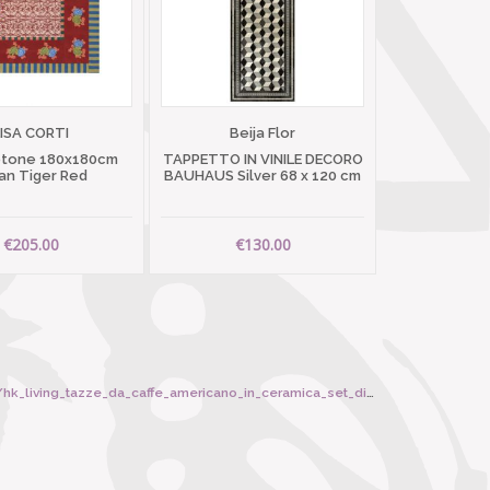
LISA CORTI
Beija Flor
otone 180x180cm
TAPPETTO IN VINILE DECORO
ian Tiger Red
BAUHAUS Silver 68 x 120 cm
€205.00
€130.00
iving_tazze_da_caffe_americano_in_ceramica_set_di_4/5004