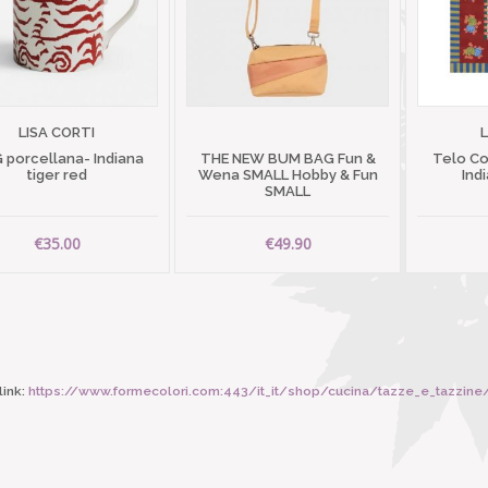
LISA CORTI
 porcellana- Indiana
THE NEW BUM BAG Fun &
Telo C
tiger red
Wena SMALL Hobby & Fun
Ind
SMALL
€35.00
€49.90
ink:
https://www.formecolori.com:443/it_it/shop/cucina/tazze_e_tazzine/hk_l