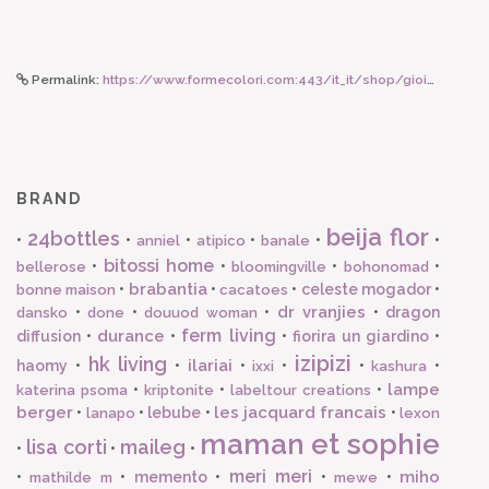
Permalink:
https://www.formecolori.com:443/it_it/shop/gioielli/collane/tataborello_collana_cuba/6885
BRAND
beija flor
24bottles
•
•
•
•
•
•
anniel
atipico
banale
bitossi home
•
•
•
•
bellerose
bloomingville
bohonomad
brabantia
•
•
•
celeste mogador
•
bonne maison
cacatoes
dr vranjies
•
•
•
•
dragon
dansko
done
douuod woman
ferm living
durance
diffusion
•
•
•
fiorira un giardino
•
izipizi
hk living
ilariai
haomy
•
•
•
•
•
•
ixxi
kashura
lampe
•
•
•
katerina psoma
kriptonite
labeltour creations
berger
les jacquard francais
•
•
lebube
•
•
lanapo
lexon
maman et sophie
lisa corti
maileg
•
•
•
meri meri
miho
•
•
memento
•
•
•
mathilde m
mewe