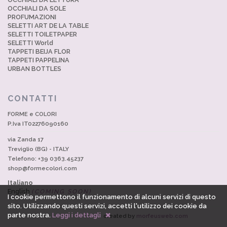
OCCHIALI DA SOLE
PROFUMAZIONI
SELETTI ART DE LA TABLE
SELETTI TOILETPAPER
SELETTI World
TAPPETI BEIJA FLOR
TAPPETI PAPPELINA
URBAN BOTTLES
CONTATTI
FORME e COLORI
P.Iva IT02276090160
via Zanda 17
Treviglio (BG) - ITALY
Telefono: +39 0363.45237
shop@formecolori.com
Italiano
English
(COMING SOON)
I cookie permettono il funzionamento di alcuni servizi di questo
sito. Utilizzando questi servizi, accetti l'utilizzo dei cookie da
parte nostra.
Leggi i dettagli
created by
morfeusweb.com