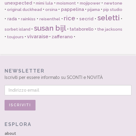
unexpected
•
•
•
•
mimi lula
moismont
mojipower
newtone
pappelina
•
•
•
•
•
original duckhead
orsina
pijama
pip studio
seletti
rice
secrid
•
rada
•
•
•
•
•
•
rainkiss
reisenthel
susan bijl
•
•
tataborello
•
sorbet island
the jacksons
vivaraise
zafferano
•
•
•
•
toujours
NEWSLETTER
Iscriviti per essere informato su SCONTI e NOVITÀ
ESPLORA
about