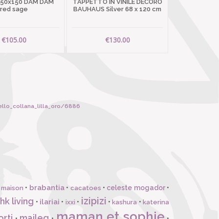
 50x150 DAM DAM
TAPPETTO IN VINILE DECORO
red sage
BAUHAUS Silver 68 x 120 cm
€105.00
€130.00
ello_collana_lilla_oro/6886
brabantia
•
•
•
celeste mogador
•
 maison
cacatoes
izipizi
hk living
ilariai
•
•
•
•
•
ixxi
kashura
katerina
maman et sophie
orti
maileg
•
•
•