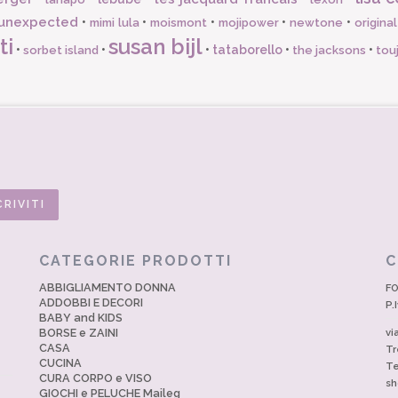
unexpected
•
•
•
•
•
mimi lula
moismont
mojipower
newtone
origina
ti
susan bijl
•
•
•
tataborello
•
•
sorbet island
the jacksons
tou
CATEGORIE PRODOTTI
C
ABBIGLIAMENTO DONNA
FO
ADDOBBI E DECORI
P.
BABY and KIDS
BORSE e ZAINI
vi
CASA
Tr
CUCINA
Te
CURA CORPO e VISO
sh
GIOCHI e PELUCHE Maileg