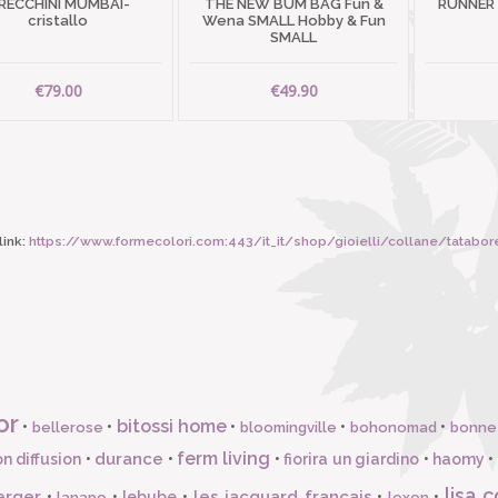
RECCHINI MUMBAI-
THE NEW BUM BAG Fun &
RUNNER
cristallo
Wena SMALL Hobby & Fun
SMALL
€79.00
€49.90
ink:
https://www.formecolori.com:443/it_it/shop/gioielli/collane/tatabor
or
bitossi home
•
•
•
•
•
bellerose
bloomingville
bohonomad
bonne
ferm living
durance
n diffusion
•
•
•
fiorira un giardino
•
haomy
•
lisa c
erger
les jacquard francais
•
•
lebube
•
•
•
lanapo
lexon