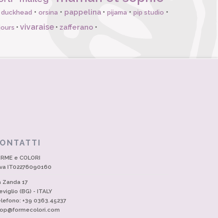
pappelina
•
•
•
•
•
l duckhead
orsina
pijama
pip studio
vivaraise
zafferano
•
•
•
jours
ONTATTI
RME e COLORI
Iva IT02276090160
a Zanda 17
eviglio (BG) - ITALY
lefono: +39 0363.45237
op@formecolori.com