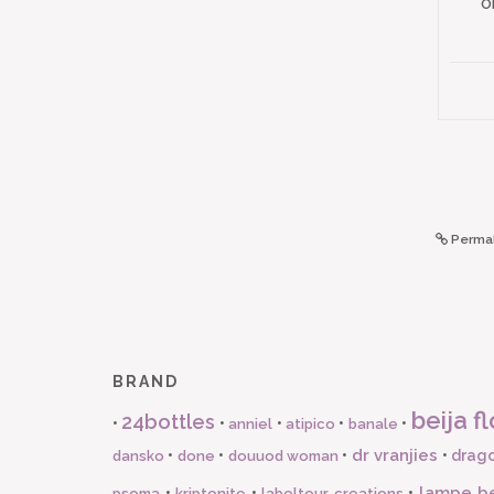
O
Permal
BRAND
beija fl
24bottles
•
•
•
•
•
anniel
atipico
banale
dr vranjies
•
•
•
•
drago
dansko
done
douuod woman
lampe b
•
•
•
psoma
kriptonite
labeltour creations